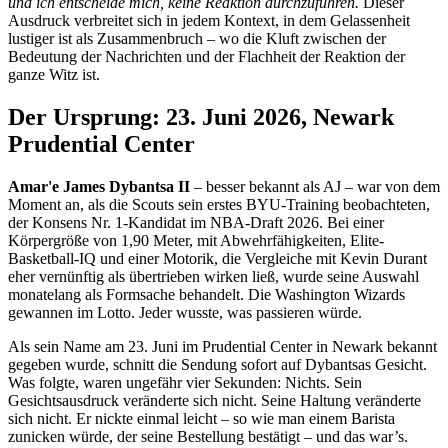
und ich entscheide mich, keine Reaktion durchzuführen.
Dieser
Ausdruck verbreitet sich in jedem Kontext, in dem Gelassenheit
lustiger ist als Zusammenbruch – wo die Kluft zwischen der
Bedeutung der Nachrichten und der Flachheit der Reaktion der
ganze Witz ist.
Der Ursprung: 23. Juni 2026, Newark
Prudential Center
Amar'e James Dybantsa II
– besser bekannt als AJ – war von dem
Moment an, als die Scouts sein erstes BYU-Training beobachteten,
der Konsens Nr. 1-Kandidat im NBA-Draft 2026. Bei einer
Körpergröße von 1,90 Meter, mit Abwehrfähigkeiten, Elite-
Basketball-IQ und einer Motorik, die Vergleiche mit Kevin Durant
eher vernünftig als übertrieben wirken ließ, wurde seine Auswahl
monatelang als Formsache behandelt. Die Washington Wizards
gewannen im Lotto. Jeder wusste, was passieren würde.
Als sein Name am 23. Juni im Prudential Center in Newark bekannt
gegeben wurde, schnitt die Sendung sofort auf Dybantsas Gesicht.
Was folgte, waren ungefähr vier Sekunden: Nichts. Sein
Gesichtsausdruck veränderte sich nicht. Seine Haltung veränderte
sich nicht. Er nickte einmal leicht – so wie man einem Barista
zunicken würde, der seine Bestellung bestätigt – und das war’s.