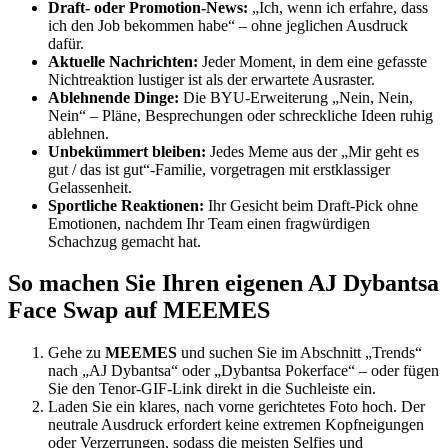
Draft- oder Promotion-News:
„Ich, wenn ich erfahre, dass
ich den Job bekommen habe“ – ohne jeglichen Ausdruck
dafür.
Aktuelle Nachrichten:
Jeder Moment, in dem eine gefasste
Nichtreaktion lustiger ist als der erwartete Ausraster.
Ablehnende Dinge:
Die BYU-Erweiterung „Nein, Nein,
Nein“ – Pläne, Besprechungen oder schreckliche Ideen ruhig
ablehnen.
Unbekümmert bleiben:
Jedes Meme aus der „Mir geht es
gut / das ist gut“-Familie, vorgetragen mit erstklassiger
Gelassenheit.
Sportliche Reaktionen:
Ihr Gesicht beim Draft-Pick ohne
Emotionen, nachdem Ihr Team einen fragwürdigen
Schachzug gemacht hat.
So machen Sie Ihren eigenen AJ Dybantsa
Face Swap auf MEEMES
Gehe zu
MEEMES
und suchen Sie im Abschnitt „Trends“
nach „AJ Dybantsa“ oder „Dybantsa Pokerface“ – oder fügen
Sie den Tenor-GIF-Link direkt in die Suchleiste ein.
Laden Sie ein klares, nach vorne gerichtetes Foto hoch. Der
neutrale Ausdruck erfordert keine extremen Kopfneigungen
oder Verzerrungen, sodass die meisten Selfies und