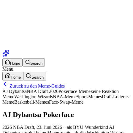
Home
Search
Menu
Home
Search
Zuruck zu den Meme-Guides
AJ Dybantsa
NBA Draft 2026
Pokerface-Meme
keine Reaktion
Meme
Washington Wizards
NBA-Meme
Sport-Memes
Draft-Lotterie-
Meme
Basketball-Memes
Face-Swap-Meme
AJ Dybantsa Pokerface
2026 NBA Draft, 23. Juni 2026 – als BYU-Wunderkind AJ
Dybantsa absolut keine Miene zeigte, als die Washington Wizards