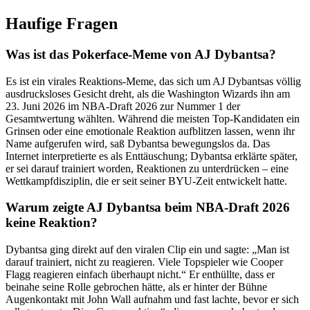
Haufige Fragen
Was ist das Pokerface-Meme von AJ Dybantsa?
Es ist ein virales Reaktions-Meme, das sich um AJ Dybantsas völlig
ausdrucksloses Gesicht dreht, als die Washington Wizards ihn am
23. Juni 2026 im NBA-Draft 2026 zur Nummer 1 der
Gesamtwertung wählten. Während die meisten Top-Kandidaten ein
Grinsen oder eine emotionale Reaktion aufblitzen lassen, wenn ihr
Name aufgerufen wird, saß Dybantsa bewegungslos da. Das
Internet interpretierte es als Enttäuschung; Dybantsa erklärte später,
er sei darauf trainiert worden, Reaktionen zu unterdrücken – eine
Wettkampfdisziplin, die er seit seiner BYU-Zeit entwickelt hatte.
Warum zeigte AJ Dybantsa beim NBA-Draft 2026
keine Reaktion?
Dybantsa ging direkt auf den viralen Clip ein und sagte: „Man ist
darauf trainiert, nicht zu reagieren. Viele Topspieler wie Cooper
Flagg reagieren einfach überhaupt nicht.“ Er enthüllte, dass er
beinahe seine Rolle gebrochen hätte, als er hinter der Bühne
Augenkontakt mit John Wall aufnahm und fast lachte, bevor er sich