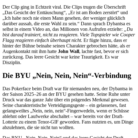
Der Clip ging in Echtzeit viral. Die Clips trugen die Überschrift
„Das Gesicht der Enttäuschung“, „Er ist am Boden zerstört“ und
„Ich habe noch nie einen Mann gesehen, der weniger glücklich
darüber aussah, die erste Wahl zu sein.“ Dann sprach Dybantsa es
selbst in einem Video an, das Millionen von Aufrufen erzielte:
„Du
bist darauf trainiert, nicht zu reagieren. Viele Topspieler wie Cooper
Flagg reagieren einfach überhaupt nicht.
Er fügte hinzu, dass er
hinter der Bühne beinahe seinen Charakter gebrochen hätte, als er
Augenkontakt mit ihm hatte
John Wall
, lachte fast, bevor er sich
zurückzog. Das leere Gesicht war keine Traurigkeit. Es war
Disziplin.
Die BYU „Nein, Nein, Nein“-Verbindung
Das Pokerface beim Draft war für niemanden neu, der Dybantsa in
der Saison 2025–26 an der BYU gesehen hatte. Seine Ruhe unter
Druck war das ganze Jahr über ein prägendes Merkmal gewesen.
Seine charakteristische Verteidigungsgeste – ein gelassenes, fast
gelangweiltes „Nein, nein, nein“-Fingerwedeln, wenn er Schüsse
ablehnt oder Laufwerke abschaltet – war bereits vor der Draft-
Lotterie zu einem Tenor-GIF geworden. Fans nutzten es, um Dinge
abzulehnen, die sie nicht tun wollten.
Das BYU-„Nein, Nein, Nein“ und das leere Gesicht der Draft-