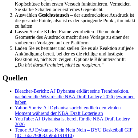
Kopfschüsse beim ersten Versuch funktionieren. Vermeiden
Sie starke Schatten oder extremes Gegenlicht.
Auswählen
Gesichtstausch
– der ausdruckslose Ausdruck ist
die gesamte Pointe, also ist es der springende Punkt, ihn intakt
zu halten.
Lassen Sie die KI den Frame verarbeiten. Die neutrale
Geometrie des Ausdrucks macht diese Vorlage zu einer der
saubereren Vorlagen auf der Plattform.
Laden Sie es herunter und stellen Sie es als Reaktion auf jede
Ankündigung bereit, bei der es die richtige und lustigste
Reaktion ist, nichts zu zeigen. Optionale Bildunterschrift:
„Du bist darauf trainiert, nicht zu reagieren.“
Quellen
Bleacher-Bericht: AJ Dybantsa erklärt seine Trendreaktion,
nachdem die Wizards die NBA Draft Lottery 2026 gewonnen
haben
Yahoo Sports: AJ Dybantsa spricht endlich den viralen
Moment während der NBA-Draft-Lotterie an
YouTube: AJ Dybantsa ist bereit für die NBA Draft Lottery
2026
Tenor: AJ Dybantsa Nein Nein Nein – BYU Basketball GIF
(ID 16627906335966191810)