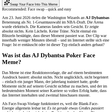
Swap Your Face Into This Meme
Recommended:
Face swap - quick and easy
Am 23. Juni 2026 riefen die Washington Wizards an
AJ Dybantsas
Benennung als Nr. 1-Gesamtauswahl im NBA-Draft. Die Arena
wurde elektrisch. Die Kameras fanden sein Gesicht. Er zeigte
absolut nichts. Kein Lächeln. Keine Träne. Nicht einmal ein
Blinzeln bestätigte, dass dieser Moment passiert war. Der Clip war
innerhalb weniger Minuten überall – und im Internet stellte sich eine
Frage: Ist er enttäuscht oder ist dieser Typ einfach anders gebaut?
Was ist das AJ Dybantsa Poker Face
Meme?
Das Meme ist eine Reaktionsvorlage, die auf einem bestimmten
Ausdruck basiert: absolut nichts. Nicht unglücklich, nicht begeistert
– einfach ein junger Mann, der jahrelang trainiert hatte, große
Momente nicht auf seinem Gesicht sichtbar zu machen, und der im
bedeutendsten Moment seiner Karriere so vollen Erfolg hatte, dass
das Internet innehalten und zweimal hinschauen musste.
Als Face-Swap-Vorlage funktioniert es, weil die Blank-Face-
Energie allgemein lesbar ist:
Es ist gerade etwas Großes passiert