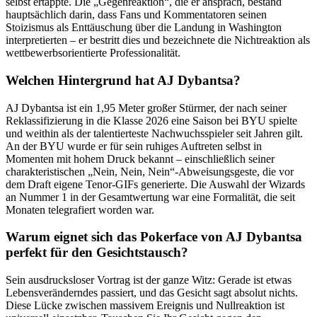
selbst ertappte. Die „Gegenreaktion“, die er ansprach, bestand
hauptsächlich darin, dass Fans und Kommentatoren seinen
Stoizismus als Enttäuschung über die Landung in Washington
interpretierten – er bestritt dies und bezeichnete die Nichtreaktion als
wettbewerbsorientierte Professionalität.
Welchen Hintergrund hat AJ Dybantsa?
AJ Dybantsa ist ein 1,95 Meter großer Stürmer, der nach seiner
Reklassifizierung in die Klasse 2026 eine Saison bei BYU spielte
und weithin als der talentierteste Nachwuchsspieler seit Jahren gilt.
An der BYU wurde er für sein ruhiges Auftreten selbst in
Momenten mit hohem Druck bekannt – einschließlich seiner
charakteristischen „Nein, Nein, Nein“-Abweisungsgeste, die vor
dem Draft eigene Tenor-GIFs generierte. Die Auswahl der Wizards
an Nummer 1 in der Gesamtwertung war eine Formalität, die seit
Monaten telegrafiert worden war.
Warum eignet sich das Pokerface von AJ Dybantsa
perfekt für den Gesichtstausch?
Sein ausdrucksloser Vortrag ist der ganze Witz: Gerade ist etwas
Lebensveränderndes passiert, und das Gesicht sagt absolut nichts.
Diese Lücke zwischen massivem Ereignis und Nullreaktion ist