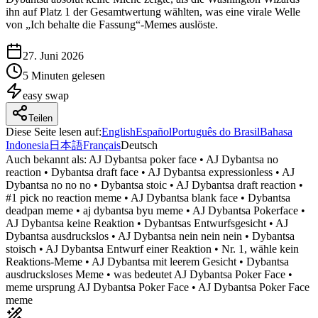
ihn auf Platz 1 der Gesamtwertung wählten, was eine virale Welle
von „Ich behalte die Fassung“-Memes auslöste.
27. Juni 2026
5 Minuten gelesen
easy
swap
Teilen
Diese Seite lesen auf
:
English
Español
Português do Brasil
Bahasa
Indonesia
日本語
Français
Deutsch
Auch bekannt als:
AJ Dybantsa poker face • AJ Dybantsa no
reaction • Dybantsa draft face • AJ Dybantsa expressionless • AJ
Dybantsa no no no • Dybantsa stoic • AJ Dybantsa draft reaction •
#1 pick no reaction meme • AJ Dybantsa blank face • Dybantsa
deadpan meme • aj dybantsa byu meme • AJ Dybantsa Pokerface •
AJ Dybantsa keine Reaktion • Dybantsas Entwurfsgesicht • AJ
Dybantsa ausdruckslos • AJ Dybantsa nein nein nein • Dybantsa
stoisch • AJ Dybantsa Entwurf einer Reaktion • Nr. 1, wähle kein
Reaktions-Meme • AJ Dybantsa mit leerem Gesicht • Dybantsa
ausdrucksloses Meme • was bedeutet AJ Dybantsa Poker Face •
meme ursprung AJ Dybantsa Poker Face • AJ Dybantsa Poker Face
meme