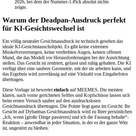
2026, bei dem der Nummer-1-Pick absolut nichts
zeigte.
Warum der Deadpan-Ausdruck perfekt
für KI-Gesichtswechsel ist
Ein völlig neutraler Gesichtsausdruck ist technisch gesehen das
ideale KI-Gesichtstauschobjekt. Es gibt keine extremen
Muskelverzerrungen, keine verdrehten Augen, keinen offenen
Mund, die das Modell vor Herausforderungen bei der Ausrichtung
stellen. Das Gesicht ist zentriert, gefasst und ruhig gehalten. Die KI
verfügt über eine saubere Geometrie, mit der sie arbeiten kann, und
das Ergebnis wird zuverlässig auf eine Vielzahl von Eingabefotos
übertragen.
Diese Vorlage ist bewertet
einfach
auf MEEMES. Die meisten
klaren, nach vorne gerichteten Selfies und Kopfschüsse lassen sich
beim ersten Versuch sauber auf den ausdruckslosen
Gesichtsausdruck übertragen. Die Pointe liegt ganz im Gesicht: Ihr
Gesicht auf Dybantsas Gesichtsausdruck wird zu Ihrer persönlichen
„Ich, wenn [große Dinge passieren] und ich die Fassung behalte“-
Reaktion – anwendbar in jeder Situation, in der es der ganze Witz
ist, ungestört zu bleiben.