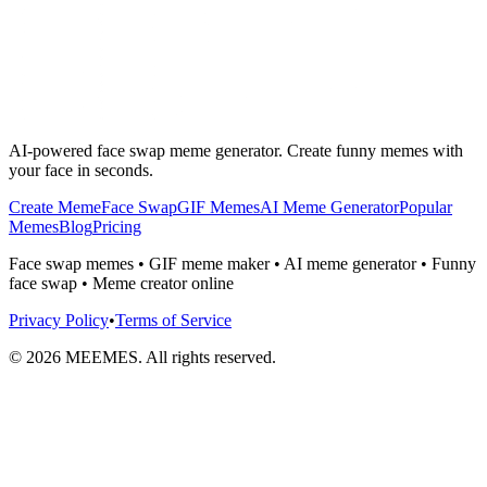
AI-powered face swap meme generator. Create funny memes with
your face in seconds.
Create Meme
Face Swap
GIF Memes
AI Meme Generator
Popular
Memes
Blog
Pricing
Face swap memes • GIF meme maker • AI meme generator • Funny
face swap • Meme creator online
Privacy Policy
•
Terms of Service
©
2026
MEEMES. All rights reserved.