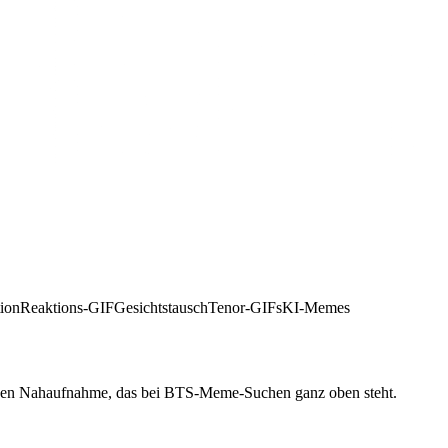
ion
Reaktions-GIF
Gesichtstausch
Tenor-GIFs
KI-Memes
chen Nahaufnahme, das bei BTS-Meme-Suchen ganz oben steht.