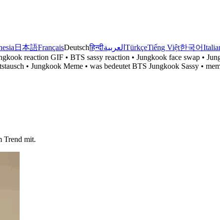
nesia
日本語
Français
Deutsch
हिन्दी
العربية
Türkçe
Tiếng Việt
한국어
Itali
gkook reaction GIF • BTS sassy reaction • Jungkook face swap • J
htstausch • Jungkook Meme • was bedeutet BTS Jungkook Sassy • m
 Trend mit.