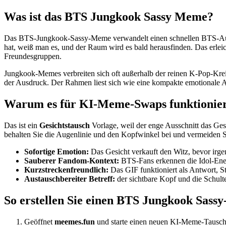
Was ist das BTS Jungkook Sassy Meme?
Das BTS-Jungkook-Sassy-Meme verwandelt einen schnellen BTS-Ausdru
hat, weiß man es, und der Raum wird es bald herausfinden. Das erlei
Freundesgruppen.
Jungkook-Memes verbreiten sich oft außerhalb der reinen K-Pop-Kreise
der Ausdruck. Der Rahmen liest sich wie eine kompakte emotionale A
Warum es für KI-Meme-Swaps funktionie
Das ist ein
Gesichtstausch
Vorlage, weil der enge Ausschnitt das Gesi
behalten Sie die Augenlinie und den Kopfwinkel bei und vermeiden S
Sofortige Emotion:
Das Gesicht verkauft den Witz, bevor irgen
Sauberer Fandom-Kontext:
BTS-Fans erkennen die Idol-Ener
Kurzstreckenfreundlich:
Das GIF funktioniert als Antwort, St
Austauschbereiter Betreff:
der sichtbare Kopf und die Schult
So erstellen Sie einen BTS Jungkook Sassy
Geöffnet
meemes.fun
und starte einen neuen KI-Meme-Tausch