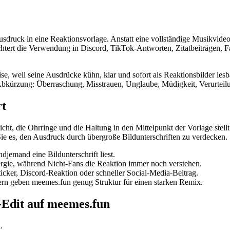
ck in eine Reaktionsvorlage. Anstatt eine vollständige Musikvideo-R
chtert die Verwendung in Discord, TikTok-Antworten, Zitatbeiträgen, 
, weil seine Ausdrücke kühn, klar und sofort als Reaktionsbilder lesb
bkürzung: Überraschung, Misstrauen, Unglaube, Müdigkeit, Verurteilu
rt
cht, die Ohrringe und die Haltung in den Mittelpunkt der Vorlage stell
ie es, den Ausdruck durch übergroße Bildunterschriften zu verdecken.
djemand eine Bildunterschrift liest.
gie, während Nicht-Fans die Reaktion immer noch verstehen.
icker, Discord-Reaktion oder schneller Social-Media-Beitrag.
ern geben meemes.fun genug Struktur für einen starken Remix.
-Edit auf meemes.fun
.