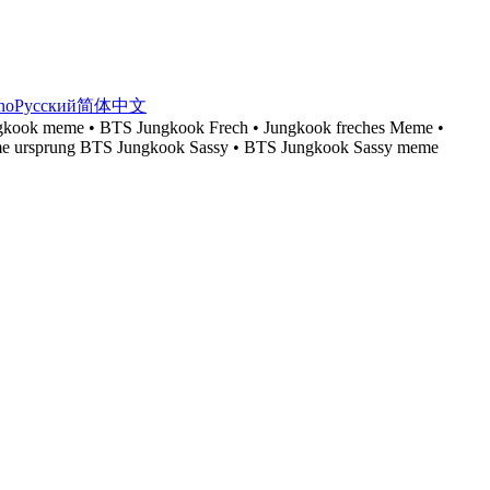
ano
Русский
简体中文
ungkook meme • BTS Jungkook Frech • Jungkook freches Meme •
eme ursprung BTS Jungkook Sassy • BTS Jungkook Sassy meme