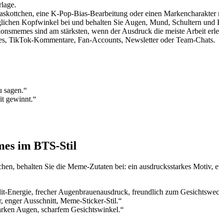
lage.
n Maskottchen, eine K-Pop-Bias-Bearbeitung oder einen Markencharakter
glichen Kopfwinkel bei und behalten Sie Augen, Mund, Schultern und R
onsmemes sind am stärksten, wenn der Ausdruck die meiste Arbeit erle
ories, TikTok-Kommentare, Fan-Accounts, Newsletter oder Team-Chats.
u sagen.“
it gewinnt.“
mes im BTS-Stil
en, behalten Sie die Meme-Zutaten bei: ein ausdrucksstarkes Motiv, ei
-Energie, frecher Augenbrauenausdruck, freundlich zum Gesichtswec
, enger Ausschnitt, Meme-Sticker-Stil.“
starken Augen, scharfem Gesichtswinkel.“