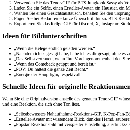
Verwenden Sie das Tenor-GIF für BTS Jungkook Sassy als Vor
Laden Sie ein Selfie, einen Ersteller-Avatar, ein Haustier, ei
Wählen Sie einen Gesichtsaustausch, behalten Sie den ursprün
Fügen Sie bei Bedarf eine kurze Überschrift hinzu. BTS-Reakti
Exportieren Sie das fertige GIF für Discord, X, Instagram St
Ideen für Bildunterschriften
„Wenn die Belege endlich geladen werden.“
„Nachdem ich es gesagt habe, habe ich es dir gesagt, ohne es z
„Das Selbstvertrauen, wenn Ihre Voreingenommenheit den Stre
„Wenn das Comeback getippt und bereit ist.“
„POV: Du hattest die ganze Zeit Recht.“
„Energie der Hauptfigur, respektvoll.“
Schnelle Ideen für originelle Reaktionsme
Wenn Sie eine Originalversion anstelle des genauen Tenor-GIF wünsch
und eine Reaktion, die sich ohne Ton liest.
„Selbstbewusstes Nahaufnahme-Reaktions-GIF, K-Pop-Fan-Edit
„Ersteller-Avatar mit wissendem Blick, dunkles Hemd, sauberer
„Popstar-Reaktionsbild mit verspielter Einstellung, ausdrucks