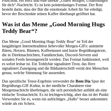
Plüschbär, ein Herz und eine direkte „Guten Morgen, Umarmungen
für dich“-Nachricht. Es ist kein pointenlastiges Format. Der Reiz
besteht darin, dass der Bär die emotionale Arbeit für Sie erledigt,
bevor der Beschenkte seinen Kaffee überhaupt geöffnet hat.
Was ist das Meme „Good Morning Hugs
Teddy Bear“?
Das Meme „Good Morning Hugs Teddy Bear“ ist Teil der
langjährigen Internettradition liebevoller Morgen-GIFs: animierte
Bären, Herzen, Blumen, Kaffeetassen und kurze Begrüßungstexte,
die in Direktnachrichten, Familienchats, Discord-Servern und
sozialen Feeds herumgereicht werden. Das Format funktioniert, weil
es sofort lesbar ist. Ein Teddybär signalisiert Trost, das Herz
signalisiert Zuneigung und die Bildunterschrift verrät den Menschen
genau, welche Stimmung Sie aussenden.
Das spezifische Tenor-Ergebnis verwendet die
Bom Dia
Spur der
Begrüßungs-GIF-Kultur, in der niedliche Charaktere eine
Morgennachricht überbringen, die sich persönlicher anfühlt als eine
einfache Textnachricht. Es ist leichtgewichtig, aber das ist der Punkt:
Verwenden Sie es, wenn ein aufrichtiges „Hallo“ besser ankommen
würde als ein Scherz.