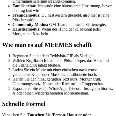
Umarmungslieferung ist angekommen.
Familienchat:
Ich sende eine bärenstarke Umarmung, bevor
der Tag laut wird.
Freundemodus:
Du hast gestern überlebt, also hier ist eine
Plüschtrophäe.
Community-Modus:
GM-Team, nur sanfte Startenergie.
Haustiermodus:
Wenn der Hund denkt, beginnt jeder
Morgen mit Kuscheln.
Wie man es auf MEEMES schafft
Beginnen Sie mit dem Teddybär-GIF als Vorlage.
Wählen
Kopftausch
damit der Plüschkörper, das Herz und
die Sitzhaltung intakt bleiben.
Laden Sie ein Motiv mit einer einfachen nach vorne
gerichteten Kopf- oder Maskottchensilhouette hoch.
Halten Sie den hinzugefügten Text kurz: Morgengruß,
Umarmungsnotiz, Name oder Rückruf im Gruppenchat.
Exportieren Sie es für WhatsApp, Discord, Instagram Stories,
X oder einen wiederkehrenden Morgenbeitrag.
Schnelle Formel
Versuchen Sie:
Tauschen Sie [Person, Haustier oder