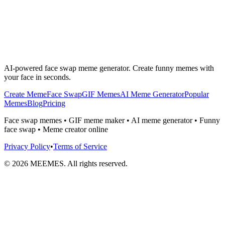
AI-powered face swap meme generator. Create funny memes with
your face in seconds.
Create Meme
Face Swap
GIF Memes
AI Meme Generator
Popular
Memes
Blog
Pricing
Face swap memes • GIF meme maker • AI meme generator • Funny
face swap • Meme creator online
Privacy Policy
•
Terms of Service
©
2026
MEEMES. All rights reserved.