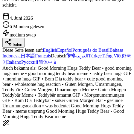
schickt.
4. Juni 2026
6 Minuten gelesen
medium
swap
Teilen
Diese Seite lesen auf
:
English
Español
Português do Brasil
Bahasa
Indonesia
日本語
Français
Deutsch
हिन्दी
العربية
Türkçe
Tiếng Việt
한국
어
Italiano
Русский
简体中文
Auch bekannt als:
Good Morning Hugs Teddy Bear • good morning
hugs meme • good morning teddy bear meme • teddy bear hugs GIF
• morning hugs GIF • Bom Dia teddy bear • cute good morning
bear • wholesome hug reaction • Guten Morgen, Umarmungen,
Teddybär • Guten Morgen, Umarmungen Meme • Guten Morgen
Teddybär Meme • Teddybär umarmt GIF • Morgenumarmungen
GIF • Bom Dia Teddybär • süßer Guten-Morgen-Bär • gesunde
Umarmungsreaktion • was bedeutet Good Morning Hugs Teddy
Bear • meme ursprung Good Morning Hugs Teddy Bear • Good
Morning Hugs Teddy Bear meme