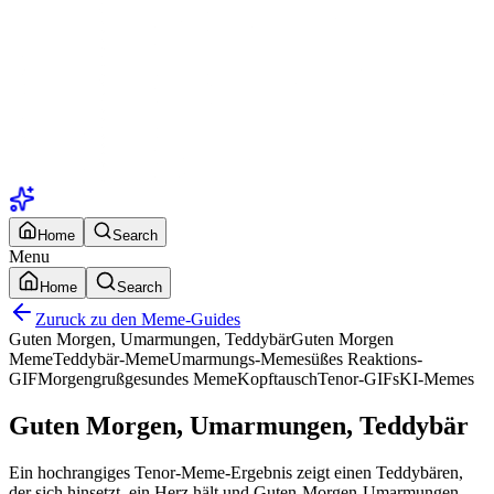
Home
Search
Menu
Home
Search
Zuruck zu den Meme-Guides
Guten Morgen, Umarmungen, Teddybär
Guten Morgen
Meme
Teddybär-Meme
Umarmungs-Meme
süßes Reaktions-
GIF
Morgengruß
gesundes Meme
Kopftausch
Tenor-GIFs
KI-Memes
Guten Morgen, Umarmungen, Teddybär
Ein hochrangiges Tenor-Meme-Ergebnis zeigt einen Teddybären,
der sich hinsetzt, ein Herz hält und Guten-Morgen-Umarmungen