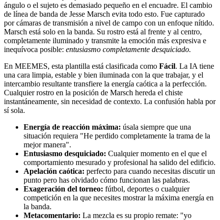
ángulo o el sujeto es demasiado pequeño en el encuadre. El cambio
de línea de banda de Jesse Marsch evita todo esto. Fue capturado
por cámaras de transmisión a nivel de campo con un enfoque nítido.
Marsch está solo en la banda. Su rostro está al frente y al centro,
completamente iluminado y transmite la emoción más expresiva e
inequívoca posible:
entusiasmo completamente desquiciado.
En MEEMES, esta plantilla está clasificada como
Fácil
. La IA tiene
una cara limpia, estable y bien iluminada con la que trabajar, y el
intercambio resultante transfiere la energía caótica a la perfección.
Cualquier rostro en la posición de Marsch hereda el chiste
instantáneamente, sin necesidad de contexto. La confusión habla por
sí sola.
Energía de reacción máxima:
úsala siempre que una
situación requiera "He perdido completamente la trama de la
mejor manera".
Entusiasmo desquiciado:
Cualquier momento en el que el
comportamiento mesurado y profesional ha salido del edificio.
Apelación caótica:
perfecto para cuando necesitas discutir un
punto pero has olvidado cómo funcionan las palabras.
Exageración del torneo:
fútbol, deportes o cualquier
competición en la que necesites mostrar la máxima energía en
la banda.
Metacomentario:
La mezcla es su propio remate: "yo