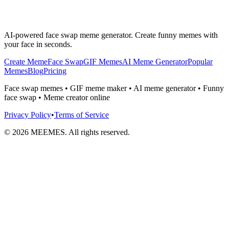
AI-powered face swap meme generator. Create funny memes with
your face in seconds.
Create Meme
Face Swap
GIF Memes
AI Meme Generator
Popular
Memes
Blog
Pricing
Face swap memes • GIF meme maker • AI meme generator • Funny
face swap • Meme creator online
Privacy Policy
•
Terms of Service
©
2026
MEEMES. All rights reserved.