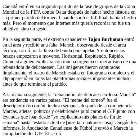
Canadá entró en su segundo partido de la fase de grupos de la Copa
Mundial de la FIFA contra Qatar después de haber hecho historia en
su primer partido del torneo. Cuando sonó el 6-0 final, habían hecho
más. Pero el momento que Internet más quería recordar no fue un
objetivo, sino un gesto.
En la segunda parte, el extremo canadiense
Tajon Buchanan
entró
en el área y recibió una falta. Marsch, observando desde el área
técnica, corrió por la línea de banda para apelar. Y entonces los
brazos empezaron a moverse. Horizontal. Repitiendo. Rápido.
Como si alguien explicara con mucha urgencia el mecanismo de una
rebanadora de delicatessen. Las imágenes fueron capturadas
limpiamente, el rostro de Marsch estaba en fotograma completo y el
clip apareció en todas las plataformas sociales importantes incluso
antes de que terminara el partido.
A la mañana siguiente, la "rebanadora de delicatessen Jesse Marsch"
era tendencia en varios países. "El meme del torneo" fue el
descriptor más común, incluso semanas después de la competencia.
Marcas, atletas, políticos y celebridades publicaron el GIF junto con
leyendas que iban desde "yo explicando mis planes de fin de
semana" hasta "estado actual de [insertar cualquier cosa]". Según los
informes, la Asociación Canadiense de Fútbol le envió a Marsch la
compilación del GIF. Él se rió.