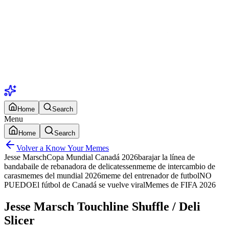
Home
Search
Menu
Home
Search
Volver a Know Your Memes
Jesse Marsch
Copa Mundial Canadá 2026
barajar la línea de
banda
baile de rebanadora de delicatessen
meme de intercambio de
caras
memes del mundial 2026
meme del entrenador de futbol
NO
PUEDO
El fútbol de Canadá se vuelve viral
Memes de FIFA 2026
Jesse Marsch Touchline Shuffle / Deli
Slicer