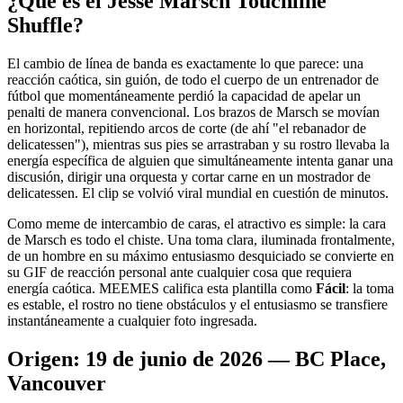
¿Qué es el Jesse Marsch Touchline
Shuffle?
El cambio de línea de banda es exactamente lo que parece: una
reacción caótica, sin guión, de todo el cuerpo de un entrenador de
fútbol que momentáneamente perdió la capacidad de apelar un
penalti de manera convencional. Los brazos de Marsch se movían
en horizontal, repitiendo arcos de corte (de ahí "el rebanador de
delicatessen"), mientras sus pies se arrastraban y su rostro llevaba la
energía específica de alguien que simultáneamente intenta ganar una
discusión, dirigir una orquesta y cortar carne en un mostrador de
delicatessen. El clip se volvió viral mundial en cuestión de minutos.
Como meme de intercambio de caras, el atractivo es simple: la cara
de Marsch es todo el chiste. Una toma clara, iluminada frontalmente,
de un hombre en su máximo entusiasmo desquiciado se convierte en
su GIF de reacción personal ante cualquier cosa que requiera
energía caótica. MEEMES califica esta plantilla como
Fácil
: la toma
es estable, el rostro no tiene obstáculos y el entusiasmo se transfiere
instantáneamente a cualquier foto ingresada.
Origen: 19 de junio de 2026 — BC Place,
Vancouver