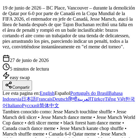
19 de junio de 2026 – BC Place, Vancouver – durante la demolición
de Qatar por 6-0 por parte de Canadá en la Copa Mundial de la
FIFA 2026, el entrenador en jefe de Canadá, Jesse Marsch, atacó la
línea de banda después de que Tajon Buchanan recibió una falta en
el área de penalti y rompió en un baile inclasificable: brazos
cortando el aire como un trabajador de una tienda de delicatessen,
pies arrastrando los pies, pareciendo indicar un penalti, todos a la
vez, convirtiéndose instantáneamente en "el meme del torneo".
27 de junio de 2026
5 minutos de lectura
easy
swap
Compartir
Lee esta pagina en
:
English
Español
Português do Brasil
Bahasa
Indonesia
日本語
Français
Deutsch
हिन्दी
العربية
Türkçe
Tiếng Việt
한국
어
Italiano
Русский
简体中文
Tambien conocido como:
Jesse Marsch touchline shuffle • Jesse
Marsch deli slicer • Jesse Marsch dance meme • Jesse Marsch World
Cup dance • deli slicer meme • black forest ham dance meme •
Canada coach dance meme • Jesse Marsch karate chop shuffle •
Marsch shuffle meme • Canada 6-0 Qatar meme • Jesse Marsch