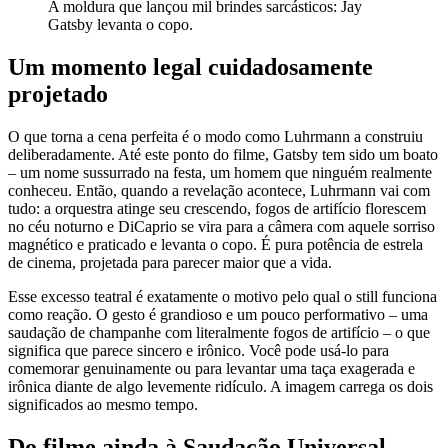
A moldura que lançou mil brindes sarcásticos: Jay
Gatsby levanta o copo.
Um momento legal cuidadosamente
projetado
O que torna a cena perfeita é o modo como Luhrmann a construiu
deliberadamente. Até este ponto do filme, Gatsby tem sido um boato
– um nome sussurrado na festa, um homem que ninguém realmente
conheceu. Então, quando a revelação acontece, Luhrmann vai com
tudo: a orquestra atinge seu crescendo, fogos de artifício florescem
no céu noturno e DiCaprio se vira para a câmera com aquele sorriso
magnético e praticado e levanta o copo. É pura potência de estrela
de cinema, projetada para parecer maior que a vida.
Esse excesso teatral é exatamente o motivo pelo qual o still funciona
como reação. O gesto é grandioso e um pouco performativo – uma
saudação de champanhe com literalmente fogos de artifício – o que
significa que parece sincero e irônico. Você pode usá-lo para
comemorar genuinamente ou para levantar uma taça exagerada e
irônica diante de algo levemente ridículo. A imagem carrega os dois
significados ao mesmo tempo.
Do filme ainda à Saudação Universal