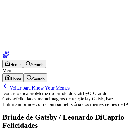
Home
Search
Menu
Home
Search
Voltar para Know Your Memes
leonardo dicaprio
Meme do brinde de Gatsby
O Grande
Gatsby
felicidades meme
imagens de reação
Jay Gatsby
Baz
Luhrmann
brinde com champanhe
história dos memes
memes de IA
Brinde de Gatsby / Leonardo DiCaprio
Felicidades