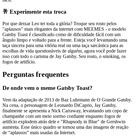
🥂 Experimente esta troca
Por que deixar Leo ter toda a glória? Troque seu rosto pelos
"aplausos" mais elegantes da internet com MEEMES - o modelo
Gatsby Toast é classificado como de dificuldade fácil com um
ângulo limpo e voltado para a frente. Esteja você levantando uma
taça sincera para uma vitória real ou uma taça sarcástica para as
escolhas de vida questionáveis ​​de alguém, agora você pode fazer
isso com todo o carisma de Jay Gatsby. Seu rosto, o smoking, os
fogos de artifício.
Perguntas frequentes
De onde vem o meme Gatsby Toast?
Vem da adaptação de 2013 de Baz Luhrmann de O Grande Gatsby.
Na cena, o personagem de Leonardo DiCaprio, Jay Gatsby,
finalmente se apresenta a Nick Carraway, levantando um copo de
champanhe com um meio sorriso confiante enquanto fogos de
artifício explodem atrás dele e "Rhapsody in Blue" de Gershwin
aumenta. Esse único quadro se tornou uma das imagens de reação
de “aplausos” mais usadas da Internet.