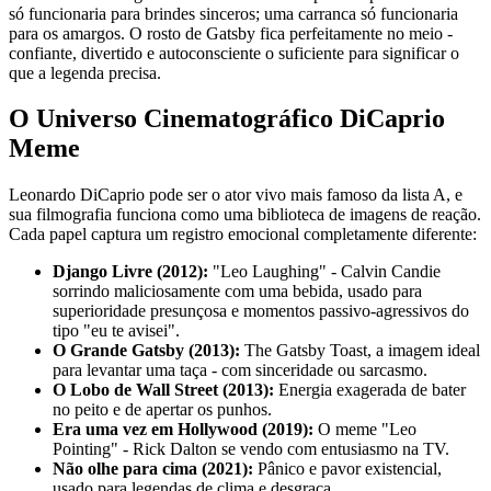
só funcionaria para brindes sinceros; uma carranca só funcionaria
para os amargos. O rosto de Gatsby fica perfeitamente no meio -
confiante, divertido e autoconsciente o suficiente para significar o
que a legenda precisa.
O Universo Cinematográfico DiCaprio
Meme
Leonardo DiCaprio pode ser o ator vivo mais famoso da lista A, e
sua filmografia funciona como uma biblioteca de imagens de reação.
Cada papel captura um registro emocional completamente diferente:
Django Livre (2012):
"Leo Laughing" - Calvin Candie
sorrindo maliciosamente com uma bebida, usado para
superioridade presunçosa e momentos passivo-agressivos do
tipo "eu te avisei".
O Grande Gatsby (2013):
The Gatsby Toast, a imagem ideal
para levantar uma taça - com sinceridade ou sarcasmo.
O Lobo de Wall Street (2013):
Energia exagerada de bater
no peito e de apertar os punhos.
Era uma vez em Hollywood (2019):
O meme "Leo
Pointing" - Rick Dalton se vendo com entusiasmo na TV.
Não olhe para cima (2021):
Pânico e pavor existencial,
usado para legendas de clima e desgraça.