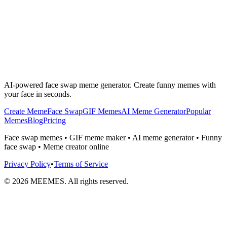
AI-powered face swap meme generator. Create funny memes with
your face in seconds.
Create Meme
Face Swap
GIF Memes
AI Meme Generator
Popular
Memes
Blog
Pricing
Face swap memes • GIF meme maker • AI meme generator • Funny
face swap • Meme creator online
Privacy Policy
•
Terms of Service
©
2026
MEEMES. All rights reserved.