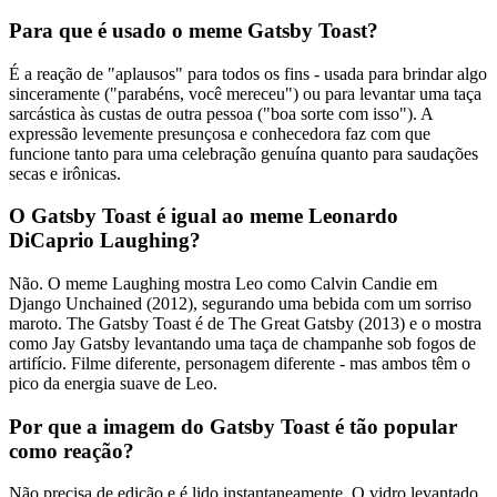
Para que é usado o meme Gatsby Toast?
É a reação de "aplausos" para todos os fins - usada para brindar algo
sinceramente ("parabéns, você mereceu") ou para levantar uma taça
sarcástica às custas de outra pessoa ("boa sorte com isso"). A
expressão levemente presunçosa e conhecedora faz com que
funcione tanto para uma celebração genuína quanto para saudações
secas e irônicas.
O Gatsby Toast é igual ao meme Leonardo
DiCaprio Laughing?
Não. O meme Laughing mostra Leo como Calvin Candie em
Django Unchained (2012), segurando uma bebida com um sorriso
maroto. The Gatsby Toast é de The Great Gatsby (2013) e o mostra
como Jay Gatsby levantando uma taça de champanhe sob fogos de
artifício. Filme diferente, personagem diferente - mas ambos têm o
pico da energia suave de Leo.
Por que a imagem do Gatsby Toast é tão popular
como reação?
Não precisa de edição e é lido instantaneamente. O vidro levantado