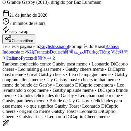
O Grande Gatsby (2013), dirigido por Baz Luhrmann
21 de junho de 2026
7 minutos de leitura
easy
swap
Compartilhar
Leia esta pagina em
:
English
Español
Português do Brasil
Bahasa
Indonesia
日本語
Français
Deutsch
हिन्दी
العربية
Türkçe
Tiếng Việt
한국
어
Italiano
Русский
简体中文
Tambem conhecido como:
Gatsby toast meme • Leonardo DiCaprio
cheers • Leo raising glass meme • Gatsby cheers meme • DiCaprio
toast meme • Great Gatsby cheers • Leo champagne meme • Gatsby
congratulations meme • Jay Gatsby toast • cheers to that meme •
meme do brinde de Gatsby • Leonardo DiCaprio comemora • Leo
levantando o copo meme • Gatsby aplaude meme • DiCaprio brinde
meme • Grandes felicidades do Gatsby • Leo champanhe meme •
Gatsby parabéns meme • Brinde de Jay Gatsby • felicidades para
esse meme • o que significa Gatsby Toast / Leonardo DiCaprio
Cheers • origem do meme Gatsby Toast / Leonardo DiCaprio
Cheers • Gatsby Toast / Leonardo DiCaprio Cheers meme