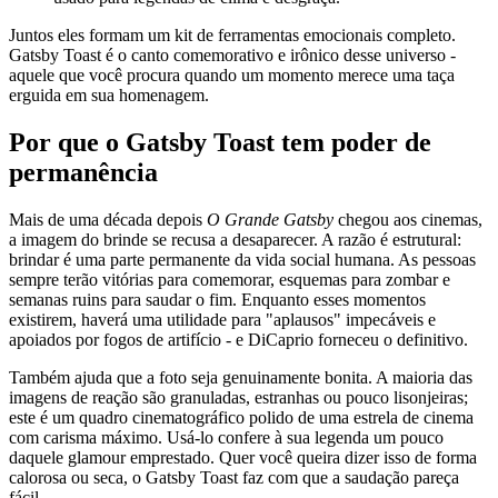
Juntos eles formam um kit de ferramentas emocionais completo.
Gatsby Toast é o canto comemorativo e irônico desse universo -
aquele que você procura quando um momento merece uma taça
erguida em sua homenagem.
Por que o Gatsby Toast tem poder de
permanência
Mais de uma década depois
O Grande Gatsby
chegou aos cinemas,
a imagem do brinde se recusa a desaparecer. A razão é estrutural:
brindar é uma parte permanente da vida social humana. As pessoas
sempre terão vitórias para comemorar, esquemas para zombar e
semanas ruins para saudar o fim. Enquanto esses momentos
existirem, haverá uma utilidade para "aplausos" impecáveis ​​e
apoiados por fogos de artifício - e DiCaprio forneceu o definitivo.
Também ajuda que a foto seja genuinamente bonita. A maioria das
imagens de reação são granuladas, estranhas ou pouco lisonjeiras;
este é um quadro cinematográfico polido de uma estrela de cinema
com carisma máximo. Usá-lo confere à sua legenda um pouco
daquele glamour emprestado. Quer você queira dizer isso de forma
calorosa ou seca, o Gatsby Toast faz com que a saudação pareça
fácil.