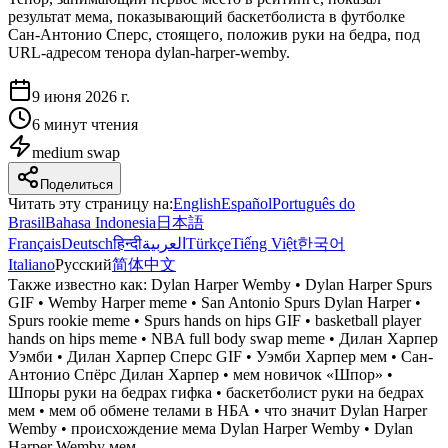
результат мема, показывающий баскетболиста в футболке
Сан-Антонио Сперс, стоящего, положив руки на бедра, под
URL-адресом тенора dylan-harper-wemby.
9 июня 2026 г.
6 минут чтения
medium
swap
Поделиться
Читать эту страницу на
:
English
Español
Português do
Brasil
Bahasa Indonesia
日本語
Français
Deutsch
हिन्दी
العربية
Türkçe
Tiếng Việt
한국어
Italiano
Русский
简体中文
Также известно как:
Dylan Harper Wemby • Dylan Harper Spurs
GIF • Wemby Harper meme • San Antonio Spurs Dylan Harper •
Spurs rookie meme • Spurs hands on hips GIF • basketball player
hands on hips meme • NBA full body swap meme • Дилан Харпер
Уэмби • Дилан Харпер Сперс GIF • Уэмби Харпер мем • Сан-
Антонио Спёрс Дилан Харпер • мем новичок «Шпор» •
Шпоры руки на бедрах гифка • баскетболист руки на бедрах
мем • мем об обмене телами в НБА • что значит Dylan Harper
Wemby • происхождение мема Dylan Harper Wemby • Dylan
Harper Wemby мем