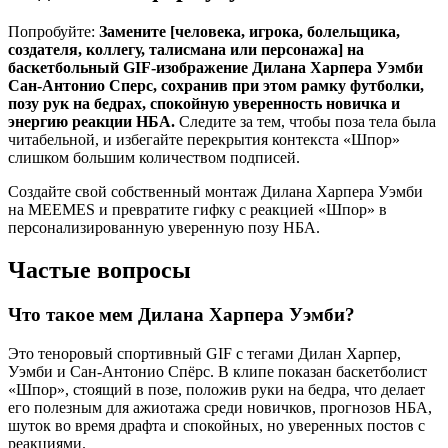
Попробуйте:
Замените [человека, игрока, болельщика,
создателя, коллегу, талисмана или персонажа] на
баскетбольный GIF-изображение Дилана Харпера Уэмби
Сан-Антонио Сперс, сохранив при этом рамку футболки,
позу рук на бедрах, спокойную уверенность новичка и
энергию реакции НБА.
Следите за тем, чтобы поза тела была
читабельной, и избегайте перекрытия контекста «Шпор»
слишком большим количеством подписей.
Создайте свой собственный монтаж Дилана Харпера Уэмби
на MEEMES и превратите гифку с реакцией «Шпор» в
персонализированную уверенную позу НБА.
Частые вопросы
Что такое мем Дилана Харпера Уэмби?
Это теноровый спортивный GIF с тегами Дилан Харпер,
Уэмби и Сан-Антонио Спёрс. В клипе показан баскетболист
«Шпор», стоящий в позе, положив руки на бедра, что делает
его полезным для ажиотажа среди новичков, прогнозов НБА,
шуток во время драфта и спокойных, но уверенных постов с
реакциями.