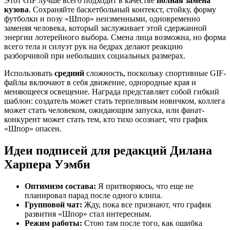
Этот GIF лучше всего подходит в качестве
полная замена
кузова
. Сохраняйте баскетбольный контекст, стойку, форму
футболки и позу «Шпор» неизменными, одновременно
заменяя человека, который заслуживает этой сдержанной
энергии лотерейного выбора. Смена лица возможна, но форма
всего тела и силуэт рук на бедрах делают реакцию
разборчивой при небольших социальных размерах.
Использовать
средний
сложность, поскольку спортивные GIF-
файлы включают в себя движение, однородные края и
меняющееся освещение. Награда представляет собой гибкий
шаблон: создатель может стать терпеливым новичком, коллега
может стать человеком, ожидающим запуска, или фанат-
конкурент может стать тем, кто тихо осознает, что график
«Шпор» опасен.
Идеи подписей для редакций Дилана
Харпера Уэмби
Оптимизм состава:
Я притворяюсь, что еще не
планировал парад после одного клипа.
Групповой чат:
Жду, пока все признают, что график
развития «Шпор» стал интересным.
Режим работы:
Стою там после того, как ошибка