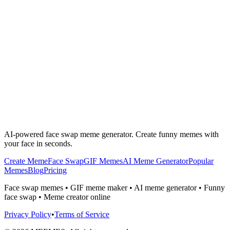
AI-powered face swap meme generator. Create funny memes with
your face in seconds.
Create Meme
Face Swap
GIF Memes
AI Meme Generator
Popular
Memes
Blog
Pricing
Face swap memes • GIF meme maker • AI meme generator • Funny
face swap • Meme creator online
Privacy Policy
•
Terms of Service