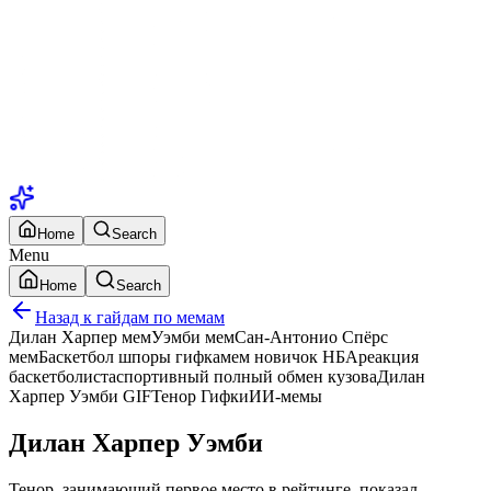
Home
Search
Menu
Home
Search
Назад к гайдам по мемам
Дилан Харпер мем
Уэмби мем
Сан-Антонио Спёрс
мем
Баскетбол шпоры гифка
мем новичок НБА
реакция
баскетболиста
спортивный полный обмен кузова
Дилан
Харпер Уэмби GIF
Тенор Гифки
ИИ-мемы
Дилан Харпер Уэмби
Тенор, занимающий первое место в рейтинге, показал