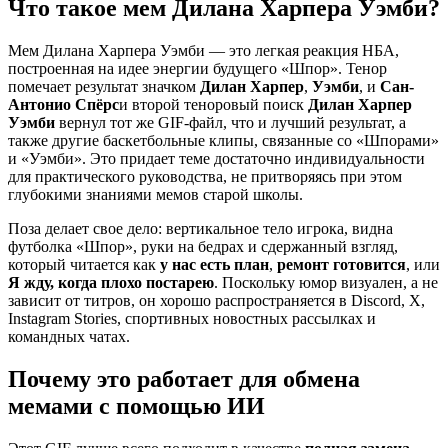
Что такое мем Дилана Харпера Уэмби?
Мем Дилана Харпера Уэмби — это легкая реакция НБА,
построенная на идее энергии будущего «Шпор». Тенор
помечает результат значком
Дилан Харпер
,
Уэмби
, и
Сан-
Антонио Спёрс
и второй теноровый поиск
Дилан Харпер
Уэмби
вернул тот же GIF-файл, что и лучший результат, а
также другие баскетбольные клипы, связанные со «Шпорами»
и «Уэмби». Это придает теме достаточно индивидуальности
для практического руководства, не притворяясь при этом
глубокими знаниями мемов старой школы.
Поза делает свое дело: вертикальное тело игрока, видна
футболка «Шпор», руки на бедрах и сдержанный взгляд,
который читается как
у нас есть план
,
ремонт готовится
, или
Я жду, когда плохо постарею
. Поскольку юмор визуален, а не
зависит от титров, он хорошо распространяется в Discord, X,
Instagram Stories, спортивных новостных рассылках и
командных чатах.
Почему это работает для обмена
мемами с помощью ИИ