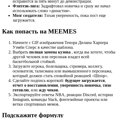
исправится за пять минут до демонстрации.
Фэнтези-лига:
Задрафтовал новичка и сразу же начал
использовать слово «династия».
Мозг создателя:
Тихая уверенность, пока пост еще
загружается.
Как попасть на MEEMES
Начните с GIF-изображения Тенора Дилана Харпера
Уэмби Сперс в качестве шаблона.
Выбрать
полная замена кузова
, когда вы хотите, чтобы
другой человек или персонаж владел всей
баскетбольной стойкой.
Загрузите игрока, болельщика, стримера, коллегу,
основателя, талисмана или вымышленного персонажа,
который должен стать спокойной реакцией «Шпор».
Сделайте подпись короткой:
будущее загружается
,
отчет о восстановлении
,
уверенность новичка
,
тихо
готовлю
, или
жду чеков
.
Экспортируйте ответы NBA, реакции Discord, истории
Instagram, команды Slack, фэнтезийные проекты или
ветки спортивных мемов.
Подскажите формулу