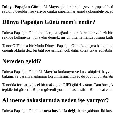
Dünya Papağan Günü
, 31 Mayıs gönderileri, kuşsever grup sohbetl
şablonu değildir; işe yarıyor çünkü papağanlar anında okunabiliyor, etk
Dünya Papağan Günü mem'i nedir?
Dünya Papağan Günü memleri, papağanlar, parlak renkler ve hızlı bir ku
şekilde kullanıyor: günaydın demek, niş bir internet randevusunu kutl
Tenor GIF'i kısa bir Mutlu Dünya Papağan Günü konuşma balonu içerir,
önemli olduğu düz bir tatil posterinden çok daha kolay takas edilebilir 
Nereden geldi?
Dünya Papağan Günü 31 Mayıs'ta kutlanıyor ve kuş sahipleri, hayvan h
bakıma ve yaşam alanlarının korunmasına ihtiyaç duyduğunu hatırlatma
Tenor'da format, güncel bir reaksiyon GIF'i gibi davranır. Tam öne çı
tepkilerini gösterir. Bu, en güvenli yorumu basitleştirir: Bunu icat ed
AI meme takaslarında neden işe yarıyor?
Dünya Papağan Günü bir
orta boy kafa değiştirme
şablonu. İki kuş 