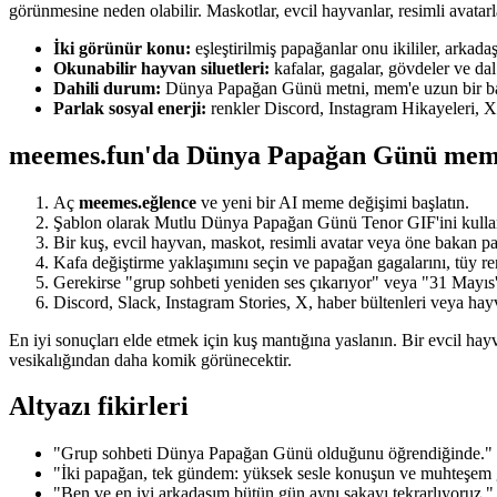
görünmesine neden olabilir. Maskotlar, evcil hayvanlar, resimli avatarla
İki görünür konu:
eşleştirilmiş papağanlar onu ikililer, arkadaş
Okunabilir hayvan siluetleri:
kafalar, gagalar, gövdeler ve da
Dahili durum:
Dünya Papağan Günü metni, mem'e uzun bir başl
Parlak sosyal enerji:
renkler Discord, Instagram Hikayeleri, X gö
meemes.fun'da Dünya Papağan Günü meme'i
Aç
meemes.eğlence
ve yeni bir AI meme değişimi başlatın.
Şablon olarak Mutlu Dünya Papağan Günü Tenor GIF'ini kulla
Bir kuş, evcil hayvan, maskot, resimli avatar veya öne bakan par
Kafa değiştirme yaklaşımını seçin ve papağan gagalarını, tüy r
Gerekirse "grup sohbeti yeniden ses çıkarıyor" veya "31 Mayıs't
Discord, Slack, Instagram Stories, X, haber bültenleri veya hayv
En iyi sonuçları elde etmek için kuş mantığına yaslanın. Bir evcil hayva
vesikalığından daha komik görünecektir.
Altyazı fikirleri
"Grup sohbeti Dünya Papağan Günü olduğunu öğrendiğinde."
"İki papağan, tek gündem: yüksek sesle konuşun ve muhteşem
"Ben ve en iyi arkadaşım bütün gün aynı şakayı tekrarlıyoruz."