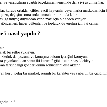
r ve yaratıcıların abartılı özçekimleri genellikle daha iyi uyum sağlar.
lar, kurucu ortaklar, çiftler, evcil hayvanlar veya marka maskotları için ku
l pozu, değişim sonrasında tanınabilir durumda kalır.
ığa ihtiyaç duymadan var olması için bir neden veriyor.
nderileri, haber bültenleri ve topluluk duyuruları için iyi çalışır.
 nasıl yapılır?
nın.
lak bir selfie yükleyin.
enklerini, dal pozunu ve konuşma balonu içeriğini koruyun.
a yayınlandıktan sonra iki kurucu" gibi kısa bir başlık ekleyin.
an farkındalığı gönderilerinin sonuçlarını dışa aktarın.
n kuşu, peluş bir maskot, resimli bir karakter veya abartılı bir çizgi fi
 görünün."