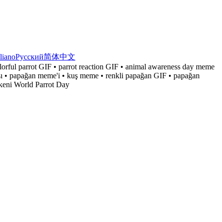
aliano
Русский
简体中文
rful parrot GIF • parrot reaction GIF • animal awareness day meme
 • papağan meme'i • kuş meme • renkli papağan GIF • papağan
ökeni World Parrot Day