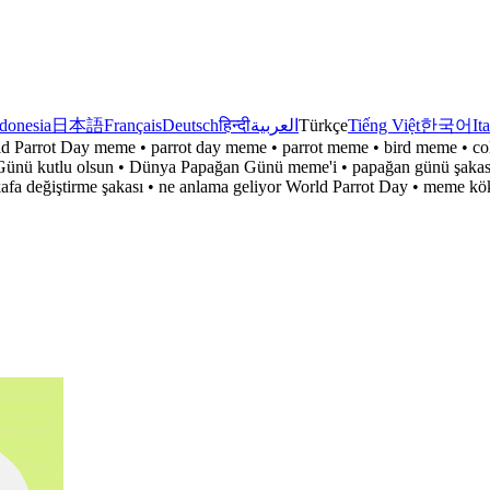
donesia
日本語
Français
Deutsch
हिन्दी
العربية
Türkçe
Tiếng Việt
한국어
It
 Parrot Day meme • parrot day meme • parrot meme • bird meme • colo
nü kutlu olsun • Dünya Papağan Günü meme'i • papağan günü şakası
kafa değiştirme şakası • ne anlama geliyor World Parrot Day • meme k