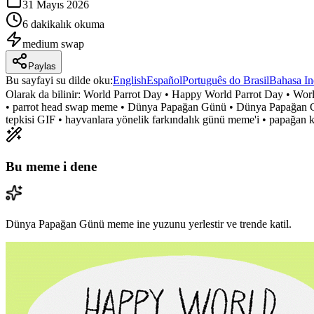
31 Mayıs 2026
6 dakikalık okuma
medium
swap
Paylas
Bu sayfayi su dilde oku
:
English
Español
Português do Brasil
Bahasa In
Olarak da bilinir:
World Parrot Day • Happy World Parrot Day • World
• parrot head swap meme • Dünya Papağan Günü • Dünya Papağan Gü
tepkisi GIF • hayvanlara yönelik farkındalık günü meme'i • papağan 
Bu meme i dene
Dünya Papağan Günü meme ine yuzunu yerlestir ve trende katil.