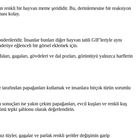
in renkli bir hayvan meme şerididir. Bu, derinlemesine bir reaksiyon
ması kolay.
rileridir. İnsanlar bunları diğer hayvan tatili GIF'leriyle aynı
eriye eğlenceli bir görsel eklemek için.
rı, gagaları, gövdeleri ve dal pozları, görüntüyü yalnızca harflerin
r tarafından papağanları kutlamak ve insanlara birçok türün sorumlu
onuçları ise yakın çekim papağanları, evcil kuşları ve renkli kuş
Günü tepki şablonu olarak değerlendirin.
z tüyler, gagalar ve parlak renkli şeritler değişimin garip