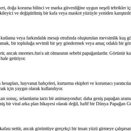
eri, doğa koruma bilinci ve marka güvenliğine uygun neşeli tebrikler iç
ileyici ve değiştirilmiş bir kafa veya maskot yüzüyle yeniden karıştırıl
tlama veya farkındalık mesajı etrafında oluşturulan mevsimlik kuş gönde
amak, bir topluluğa sevimli bir şey göndermek veya amaç odaklı bir gönd
 ancak meemes.fun'a ait olmasının sebebi papağanlardır. Görünür kafala
hale getiriyor.
esapları, hayvanat bahçeleri, kurtarma ekipleri ve korumacı yaratıcıla
k için yaygın olarak kullanılıyor.
kan sonuç, selamlama tarzı bir animasyondur; daha geniş papağan arama s
ilmiş bir viral arka plan hikayesi olarak değil, hafif bir Dünya Papağan 
kafası nettir, ancak görüntüye gerçekçi bir insan yüzü girmeye çalışırsanı