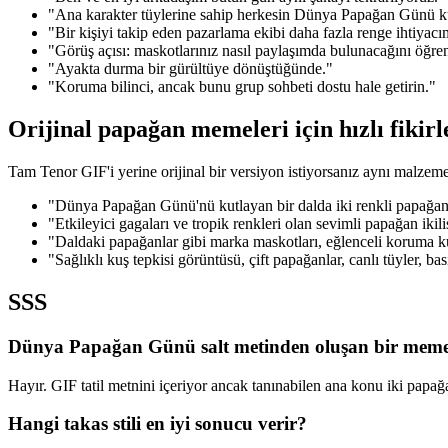
"Ana karakter tüylerine sahip herkesin Dünya Papağan Günü ku
"Bir kişiyi takip eden pazarlama ekibi daha fazla renge ihtiyac
"Görüş açısı: maskotlarınız nasıl paylaşımda bulunacağını öğre
"Ayakta durma bir gürültüye dönüştüğünde."
"Koruma bilinci, ancak bunu grup sohbeti dostu hale getirin."
Orijinal papağan memeleri için hızlı fikirl
Tam Tenor GIF'i yerine orijinal bir versiyon istiyorsanız aynı malzemele
"Dünya Papağan Günü'nü kutlayan bir dalda iki renkli papağan, ne
"Etkileyici gagaları ve tropik renkleri olan sevimli papağan ik
"Daldaki papağanlar gibi marka maskotları, eğlenceli koruma kutl
"Sağlıklı kuş tepkisi görüntüsü, çift papağanlar, canlı tüyler, b
SSS
Dünya Papağan Günü salt metinden oluşan bir mem
Hayır. GIF tatil metnini içeriyor ancak tanınabilen ana konu iki papağan
Hangi takas stili en iyi sonucu verir?