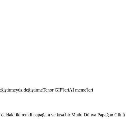
eğiştirme
yüz değiştirme
Tenor GIF'leri
AI meme'leri
r daldaki iki renkli papağanı ve kısa bir Mutlu Dünya Papağan Günü