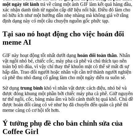
một ngày tốt lành
trả về cùng một ảnh GIF làm kết quả hàng đầu,
xác nhận danh tính từ nguồn cấp dữ liệu nổi bật. Điều đó làm cho
nó hữu ích như một hướng dẫn nhẹ nhàng mà không giả vờ rằng
định dạng này có một câu chuyện nguồn gốc phức tạp.
Tại sao nó hoạt động cho việc hoán đổi
meme AI
GIF này hoạt động tốt nhất dưới dạng
hoán đổi toàn thân
. Nhân
vật ngồi nhỏ bé, chiếc cốc, máy pha cà phê và chú thích tạo nên
toàn bộ trò đùa, vì vậy chỉ thay thế khuôn mặt có thể sẽ mất đi sự
hấp dẫn. Trao đổi người hoặc nhân vật cần trở thành người nghiện
cà phê thu nhỏ đang cố gắng làm cho một ngày diễn ra suôn sẻ.
Sử dụng
trung bình
khó vì nhân vật được cách điệu, nhỏ bé và
được đóng khung một phần bởi chiếc máy pha cà phê. Giữ nguyên
tư thế ngồi, cốc, bảng màu ấm và bối cảnh thiết bị quá khổ. Chủ đề
được hoán đổi càng có vẻ như họ đã chuyển đến quán cà phê thì
meme càng có cơ hội tốt hơn.
Ý tưởng phụ đề cho bản chỉnh sửa của
Coffee Girl