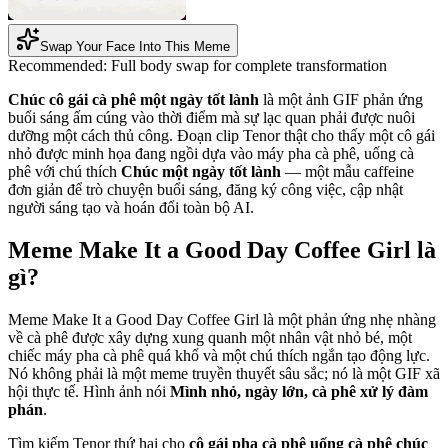
Swap Your Face Into This Meme
Recommended:
Full body swap for complete transformation
Chúc cô gái cà phê một ngày tốt lành
là một ảnh GIF phản ứng
buổi sáng ấm cúng vào thời điểm mà sự lạc quan phải được nuôi
dưỡng một cách thủ công. Đoạn clip Tenor thật cho thấy một cô gái
nhỏ được minh họa đang ngồi dựa vào máy pha cà phê, uống cà
phê với chú thích
Chúc một ngày tốt lành
— một mẫu caffeine
đơn giản để trò chuyện buổi sáng, đăng ký công việc, cập nhật
người sáng tạo và hoán đổi toàn bộ AI.
Meme Make It a Good Day Coffee Girl là
gì?
Meme Make It a Good Day Coffee Girl là một phản ứng nhẹ nhàng
về cà phê được xây dựng xung quanh một nhân vật nhỏ bé, một
chiếc máy pha cà phê quá khổ và một chú thích ngắn tạo động lực.
Nó không phải là một meme truyền thuyết sâu sắc; nó là một GIF xã
hội thực tế. Hình ảnh nói
Mình nhỏ, ngày lớn, cà phê xử lý đàm
phán
.
Tìm kiếm Tenor thứ hai cho
cô gái pha cà phê uống cà phê chúc