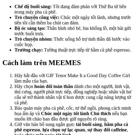
Chế độ buổi sáng:
Tôi đang đàm phán với Thứ Ba từ bên
trong máy pha cà phê.
Trò chuyện công việc:
Chúc một ngày tốt lành, nhưng trước
tiên tôi cần thêm ba chút can đảm.
Bộ óc sáng tạo:
Thân hình nhỏ bé, bia khổng lồ, một bài gửi
trước buổi trưa.
Trò chuyện nhóm:
Thức uống hỗ trợ tinh thần đã bước vào
cuộc họp.
Trường chạy:
Tường thuật trực tiếp từ hầm cà phê espresso.
Cách làm trên MEEMES
Hãy bắt đầu với GIF Tenor Make It a Good Day Coffee Girl
làm mẫu của bạn.
Hãy chọn
hoán đổi toàn thân
dành cho một người, linh vật,
thú cưng, người phát trực tiếp, đồng nghiệp hoặc nhân vật hư
cấu sẽ trở thành nhân vật tí hon được cung cấp năng lượng từ
cà phê.
Bảo quản máy pha cà phê, cốc, tư thế ngồi, phong cách minh
họa ấm áp và
Chúc một ngày tốt lành Chú thích
nếu bạn
muốn lời chào ban đầu được giữ nguyên rõ ràng.
Giữ văn bản bổ sung ngắn gọn:
tải buổi sáng
,
hầm pha cà
phê espresso
,
lựa chọn sự lạc quan
,
sự thay đổi caffeine
,