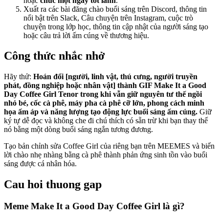
hoặc
chúc một ngày tốt lành
.
Xuất ra các bài đăng chào buổi sáng trên Discord, thông tin
nổi bật trên Slack, Câu chuyện trên Instagram, cuộc trò
chuyện trong lớp học, thông tin cập nhật của người sáng tạo
hoặc câu trả lời ấm cúng về thương hiệu.
Công thức nhắc nhở
Hãy thử:
Hoán đổi [người, linh vật, thú cưng, người truyền
phát, đồng nghiệp hoặc nhân vật] thành GIF Make It a Good
Day Coffee Girl Tenor trong khi vẫn giữ nguyên tư thế ngồi
nhỏ bé, cốc cà phê, máy pha cà phê cỡ lớn, phong cách minh
họa ấm áp và năng lượng tạo động lực buổi sáng ấm cúng.
Giữ
ký tự dễ đọc và không che đi chú thích có sẵn trừ khi bạn thay thế
nó bằng một dòng buổi sáng ngắn tương đương.
Tạo bản chỉnh sửa Coffee Girl của riêng bạn trên MEEMES và biến
lời chào nhẹ nhàng bằng cà phê thành phản ứng sinh tồn vào buổi
sáng được cá nhân hóa.
Cau hoi thuong gap
Meme Make It a Good Day Coffee Girl là gì?