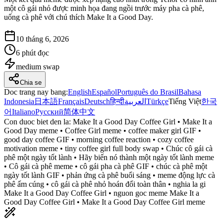
một cô gái nhỏ được minh họa đang ngồi trước máy pha cà phê,
uống cà phê với chú thích Make It a Good Day.
10 tháng 6, 2026
6 phút đọc
medium
swap
Chia se
Doc trang nay bang
:
English
Español
Português do Brasil
Bahasa
Indonesia
日本語
Français
Deutsch
हिन्दी
العربية
Türkçe
Tiếng Việt
한국
어
Italiano
Русский
简体中文
Con duoc biet den la:
Make It a Good Day Coffee Girl • Make It a
Good Day meme • Coffee Girl meme • coffee maker girl GIF •
good day coffee GIF • morning coffee reaction • cozy coffee
motivation meme • tiny coffee girl full body swap • Chúc cô gái cà
phê một ngày tốt lành • Hãy biến nó thành một ngày tốt lành meme
• Cô gái cà phê meme • cô gái pha cà phê GIF • chúc cà phê một
ngày tốt lành GIF • phản ứng cà phê buổi sáng • meme động lực cà
phê ấm cúng • cô gái cà phê nhỏ hoán đổi toàn thân • nghia la gi
Make It a Good Day Coffee Girl • nguon goc meme Make It a
Good Day Coffee Girl • Make It a Good Day Coffee Girl meme