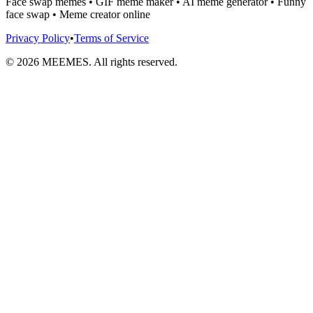
Face swap memes • GIF meme maker • AI meme generator • Funny
face swap • Meme creator online
Privacy Policy
•
Terms of Service
©
2026
MEEMES. All rights reserved.