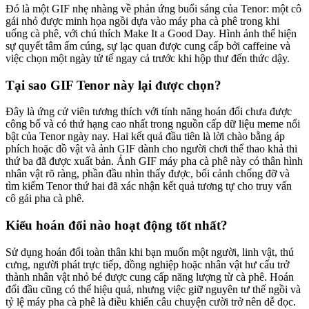
Đó là một GIF nhẹ nhàng về phản ứng buổi sáng của Tenor: một cô
gái nhỏ được minh họa ngồi dựa vào máy pha cà phê trong khi
uống cà phê, với chú thích Make It a Good Day. Hình ảnh thể hiện
sự quyết tâm ấm cúng, sự lạc quan được cung cấp bởi caffeine và
việc chọn một ngày tử tế ngay cả trước khi hộp thư đến thức dậy.
Tại sao GIF Tenor này lại được chọn?
Đây là ứng cử viên tương thích với tính năng hoán đổi chưa được
công bố và có thứ hạng cao nhất trong nguồn cấp dữ liệu meme nổi
bật của Tenor ngày nay. Hai kết quả đầu tiên là lời chào bằng áp
phích hoặc đồ vật và ảnh GIF dành cho người chơi thể thao khả thi
thứ ba đã được xuất bản. Ảnh GIF máy pha cà phê này có thân hình
nhân vật rõ ràng, phần đầu nhìn thấy được, bối cảnh chống đỡ và
tìm kiếm Tenor thứ hai đã xác nhận kết quả tương tự cho truy vấn
cô gái pha cà phê.
Kiểu hoán đổi nào hoạt động tốt nhất?
Sử dụng hoán đổi toàn thân khi bạn muốn một người, linh vật, thú
cưng, người phát trực tiếp, đồng nghiệp hoặc nhân vật hư cấu trở
thành nhân vật nhỏ bé được cung cấp năng lượng từ cà phê. Hoán
đổi đầu cũng có thể hiệu quả, nhưng việc giữ nguyên tư thế ngồi và
tỷ lệ máy pha cà phê là điều khiến câu chuyện cười trở nên dễ đọc.