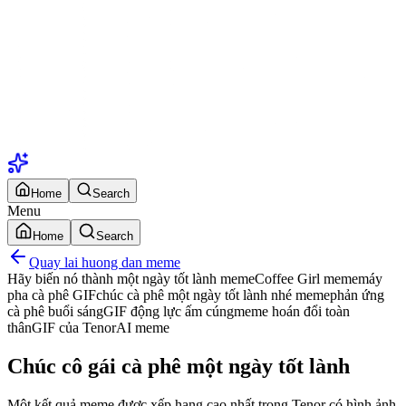
Home
Search
Menu
Home
Search
Quay lai huong dan meme
Hãy biến nó thành một ngày tốt lành meme
Coffee Girl meme
máy
pha cà phê GIF
chúc cà phê một ngày tốt lành nhé meme
phản ứng
cà phê buổi sáng
GIF động lực ấm cúng
meme hoán đổi toàn
thân
GIF của Tenor
AI meme
Chúc cô gái cà phê một ngày tốt lành
Một kết quả meme được xếp hạng cao nhất trong Tenor có hình ảnh