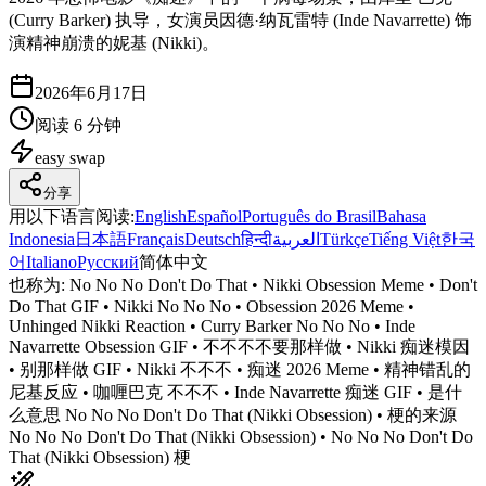
(Curry Barker) 执导，女演员因德·纳瓦雷特 (Inde Navarrette) 饰
演精神崩溃的妮基 (Nikki)。
2026年6月17日
阅读 6 分钟
easy
swap
分享
用以下语言阅读
:
English
Español
Português do Brasil
Bahasa
Indonesia
日本語
Français
Deutsch
हिन्दी
العربية
Türkçe
Tiếng Việt
한국
어
Italiano
Русский
简体中文
也称为:
No No No Don't Do That • Nikki Obsession Meme • Don't
Do That GIF • Nikki No No No • Obsession 2026 Meme •
Unhinged Nikki Reaction • Curry Barker No No No • Inde
Navarrette Obsession GIF • 不不不不要那样做 • Nikki 痴迷模因
• 别那样做 GIF • Nikki 不不不 • 痴迷 2026 Meme • 精神错乱的
尼基反应 • 咖喱巴克 不不不 • Inde Navarrette 痴迷 GIF • 是什
么意思 No No No Don't Do That (Nikki Obsession) • 梗的来源
No No No Don't Do That (Nikki Obsession) • No No No Don't Do
That (Nikki Obsession) 梗