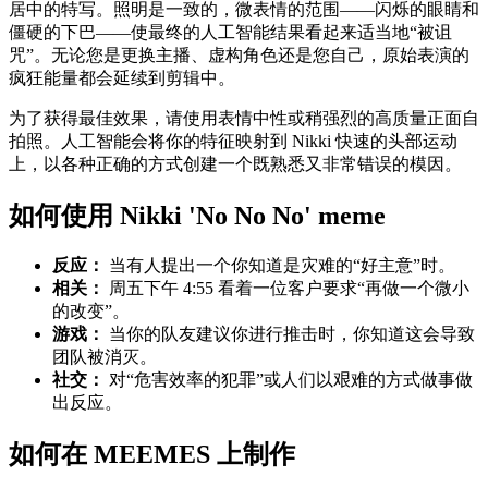
居中的特写。照明是一致的，微表情的范围——闪烁的眼睛和
僵硬的下巴——使最终的人工智能结果看起来适当地“被诅
咒”。无论您是更换主播、虚构角色还是您自己，原始表演的
疯狂能量都会延续到剪辑中。
为了获得最佳效果，请使用表情中性或稍强烈的高质量正面自
拍照。人工智能会将你的特征映射到 Nikki 快速的头部运动
上，以各种正确的方式创建一个既熟悉又非常错误的模因。
如何使用 Nikki 'No No No' meme
反应：
当有人提出一个你知道是灾难的“好主意”时。
相关：
周五下午 4:55 看着一位客户要求“再做一个微小
的改变”。
游戏：
当你的队友建议你进行推击时，你知道这会导致
团队被消灭。
社交：
对“危害效率的犯罪”或人们以艰难的方式做事做
出反应。
如何在 MEEMES 上制作