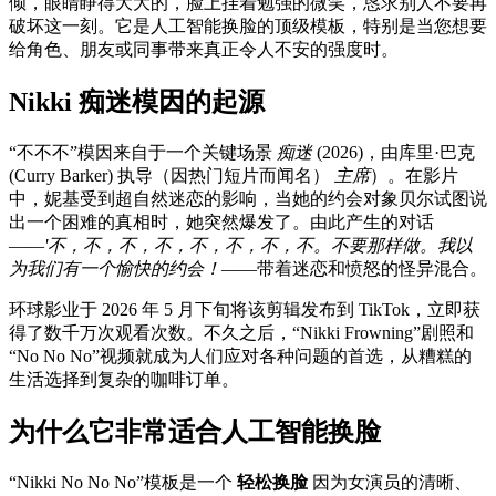
倾，眼睛睁得大大的，脸上挂着勉强的微笑，恳求别人不要再
破坏这一刻。它是人工智能换脸的顶级模板，特别是当您想要
给角色、朋友或同事带来真正令人不安的强度时。
Nikki 痴迷模因的起源
“不不不”模因来自于一个关键场景
痴迷
(2026)，由库里·巴克
(Curry Barker) 执导（因热门短片而闻名）
主席
）。在影片
中，妮基受到超自然迷恋的影响，当她的约会对象贝尔试图说
出一个困难的真相时，她突然爆发了。由此产生的对话
——
'不，不，不，不，不，不，不，不。不要那样做。我以
为我们有一个愉快的约会！
——带着迷恋和愤怒的怪异混合。
环球影业于 2026 年 5 月下旬将该剪辑发布到 TikTok，立即获
得了数千万次观看次数。不久之后，“Nikki Frowning”剧照和
“No No No”视频就成为人们应对各种问题的首选，从糟糕的
生活选择到复杂的咖啡订单。
为什么它非常适合人工智能换脸
“Nikki No No No”模板是一个
轻松换脸
因为女演员的清晰、