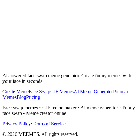
AI-powered face swap meme generator. Create funny memes with
your face in seconds.
Create Meme
Face Swap
GIF Memes
AI Meme Generator
Popular
Memes
Blog
Pricing
Face swap memes • GIF meme maker • AI meme generator • Funny
face swap • Meme creator online
Privacy Policy
•
Terms of Service
©
2026
MEEMES. All rights reserved.