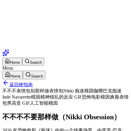
Home
Search
Menu
Home
Search
返回梗指南
不不不表情包
别那样做表情包
Nikki 痴迷模因
咖喱巴克痴迷
Inde Navarrette模因
精神错乱的反应 GIF
恐怖电影模因
换脸表情
包
男高音 GIF
人工智能模因
不不不不要那样做（Nikki Obsession）
2026 年恐怖电影《痴迷》中的一个病毒场景，由库里·巴克