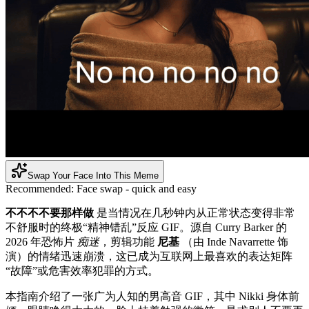
Swap Your Face Into This Meme
Recommended:
Face swap - quick and easy
不不不不要那样做
是当情况在几秒钟内从正常状态变得非常
不舒服时的终极“精神错乱”反应 GIF。源自 Curry Barker 的
2026 年恐怖片
痴迷
，剪辑功能
尼基
（由 Inde Navarrette 饰
演）的情绪迅速崩溃，这已成为互联网上最喜欢的表达矩阵
“故障”或危害效率犯罪的方式。
本指南介绍了一张广为人知的男高音 GIF，其中 Nikki 身体前