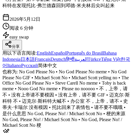
科特在发现托比·弗兰德森回到邓德·米夫林后尖叫起来
2026年5月12日
阅读 6 分钟
easy
swap
分享
用以下语言阅读
:
English
Español
Português do Brasil
Bahasa
Indonesia
日本語
Français
Deutsch
हिन्दी
العربية
Türkçe
Tiếng Việt
한국
어
Italiano
Русский
简体中文
也称为:
No God Please No • No God Please No meme • No God
Please No GIF • Michael Scott No • Michael Scott yelling no • The
Office No God Please No • Steve Carell No meme • Toby is back
meme • Nooo God No meme • Please no nooooo • 不，上帝，请
不 • 没有上帝请不要模因 • 没有上帝，请不要 GIF • 迈克尔·斯
科特 不 • 迈克尔·斯科特大喊不 • 办公室 不，上帝，请不 • 史
蒂夫·卡瑞尔 没有模因 • 托比回来了表情包 • 请不要不哦哦 •
是什么意思 No God, Please No! / Michael Scott No • 梗的来源
No God, Please No! / Michael Scott No • No God, Please No! /
Michael Scott No 梗