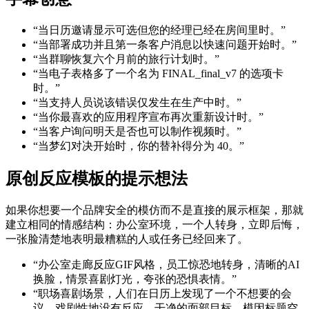
“当日历邀请显示可选但您的经理已经在房间里时。”
“当部署成功并且第一条客户消息以快速问题开始时。”
“当群聊恢复六个月前的旅行计划时。”
“当电子表格多了一个名为 FINAL_final_v7 的选项卡
时。”
“当支持人员说该错误仅发生在生产中时。”
“当你最喜欢的应用程序宣布再次重新设计时。”
“当客户询问明天是否也可以制作视频时。”
“当梦幻对决开始时，你的替补得分为 40。”
原创反应模板的提示想法
如果你想要一个品牌安全的模仿而不是直接的展示框架，那就
建立相同的情感结构：办公室环境，一个人转身，立即后悔，
一张脸清楚地表明最糟糕的人或任务已经回来了。
“办公室走廊反应GIF风格，员工惊恐地转身，清晰的AI
换脸，情景喜剧灯光，夸张的恐惧表情。”
“职场喜剧场景，人们在日历上发现了一个不想要的会
议，戏剧性地没有反应，干净的面部目标，模因标题空