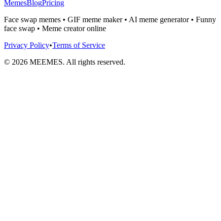
Memes
Blog
Pricing
Face swap memes • GIF meme maker • AI meme generator • Funny
face swap • Meme creator online
Privacy Policy
•
Terms of Service
©
2026
MEEMES. All rights reserved.