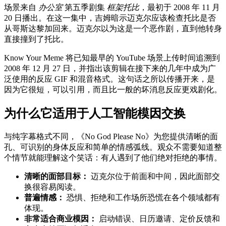
场景来自
办公室
第五季剧集
框架托比
，最初于 2008 年 11 月
20 日播出。在这一集中，吉姆暗示迈克尔应该检查托比是否
从哥斯达黎加回来。迈克尔以为这是一个恶作剧，直到他转身
直接撞到了托比。
Know Your Meme 将已知最早的 YouTube 场景上传时间追溯到
2008 年 12 月 27 日，并指出该剪辑在接下来的几年中成为广
泛使用的反应 GIF 和混音格式。这句话之所以传播开来，是
因为它很短，可以引用，而且比一般的坏消息反应更戏剧化。
为什么它适用于人工智能模因交换
与纯字幕格式不同，《No God Please No》为您提供清晰的面
孔、可识别的身体反应和简单的情感弧线。观众不需要知道整
个情节就能理解这个笑话：有人遇到了他们绝对拒绝的事情。
清晰的面部目标：
迈克尔位于前面和中间，因此面部交
换很容易阅读。
普遍情感：
恐惧、拒绝和工作场所恐慌在各个领域都有
体现。
非常适合商业模因：
启动错误、日历邀请、定价反馈和