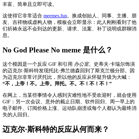
丰富、简单且立即可读。
这使得它非常适合
meemes.fun
。换成创始人、同事、主播、朋
友、吉祥物或虚构人物，模板会立即显示：此人刚刚看到了他
们祈祷永远不会到达的更新、请求、法案、补丁说明或群聊消
息。
No God Please No meme 是什么？
这个模因是一个反应 GIF 和引用
办公室
。史蒂夫·卡瑞尔饰演
的迈克尔·斯科特发现托比·弗兰德森回到了斯克兰顿分部。因
为迈克尔非常讨厌托比，所以他的反应从怀疑升级为大喊：
“不，上帝！不。上帝。拜托。不。不！不！不！”
在网上，当某些事情令人感到灾难性地不受欢迎时，就会使用
GIF：另一次会议、意外的截止日期、软件回归、周一早上的
电子邮件、订阅价格上涨、运动队崩溃或每个人都认为最终消
失的人回归。
迈克尔·斯科特的反应从何而来？