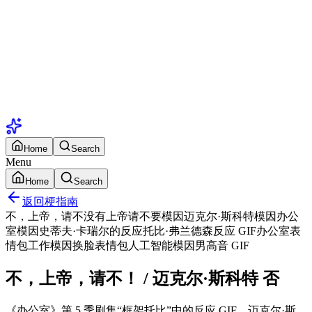
Home
Search
Menu
Home
Search
返回梗指南
不，上帝，请不
没有上帝请不要模因
迈克尔·斯科特模因
办公
室模因
史蒂夫·卡瑞尔的反应
托比·弗兰德森
反应 GIF
办公室表
情包
工作模因
换脸表情包
人工智能模因
男高音 GIF
不，上帝，请不！ / 迈克尔·斯科特 否
《办公室》第 5 季剧集“框架托比”中的反应 GIF，迈克尔·斯