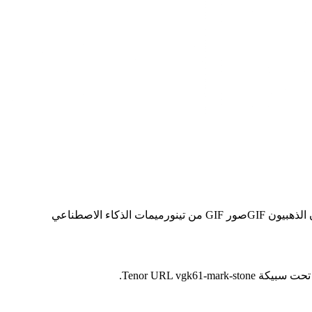
لذهبيون GIF
صور GIF من تينور
ميمات الذكاء الاصطناعي