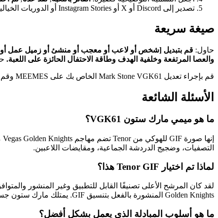
تصدير إلى Discord أو X أو Instagram Stories أو الدوريات الخيالية أو قنوات فريق Slack أو منشورات الملخصات أو النشرات الإخبارية الرياضية.
صيغة سريعة
حاول:
والعصا المرتفعة وخلفية الهدف وطاقة الاحتفال الحائزة على اللعبة.
حا
قم بإجراء تعديل Mark Stone VGK61 الخاص بك على MEEMES وقم بتحويل احتفال الهوكي إلى رد فعل شخصي لتحقيق النصر.
الأسئلة الشائعة
ما هو ميمي مارك ستون VGK61؟
التصفيات، وضجيج الدردشة الجماعية، ومقايضات اللاعبين.
لماذا تم اختيار Tenor GIF هذا؟
Golden Knights المنشورة بالفعل بتنسيق GIF. يمتلك مارك ستون جسمًا مرئيًا للاعب، وسياقًا مميزًا للهوكي، وهوية كافية لتوجيه عملية تبادل مفيدة.
ما هو أسلوب المبادلة الذي يعمل بشكل أفضل؟