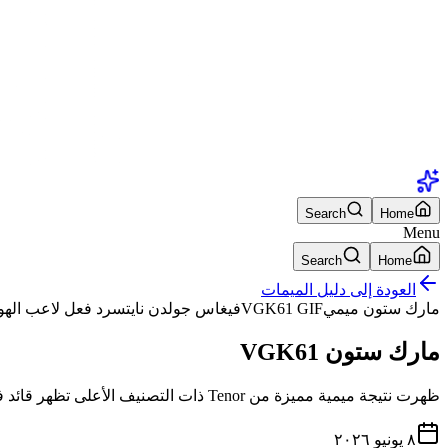
Search
Home
Menu
Search
Home
العودة إلى دليل الميمات
مارك ستون ميمي
VGK61 GIF
فيغاس جولدن نايتس
رد فعل لاعب اله
مارك ستون VGK61
ظهرت نتيجة ميمية مميزة من Tenor ذات التصنيف الأعلى تظهر قائد فريق Vegas Golden Knights مارك ستون وهو يرفع عصاه أمام المرمى تحت سبيكة Tenor URL vgk61-mark-stone.
٨ يونيو ٢٠٢٦