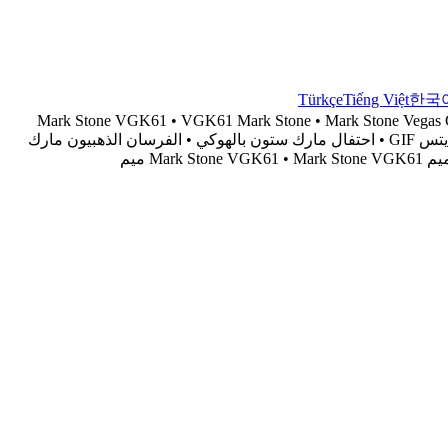
Türkçe
Tiếng Việt
한국
Mark Stone VGK61 • VGK61 Mark Stone • Mark Stone Vegas Gol
GIF • NHL stick raise reaction • hockey celebration face swap • مارك ستون VGK61 • VGK61 مارك ستون • مارك ستون فيغاس جولدن نايتس GIF • احتفال مارك ستون بالهوكي • الفرسان الذهبيون مارك