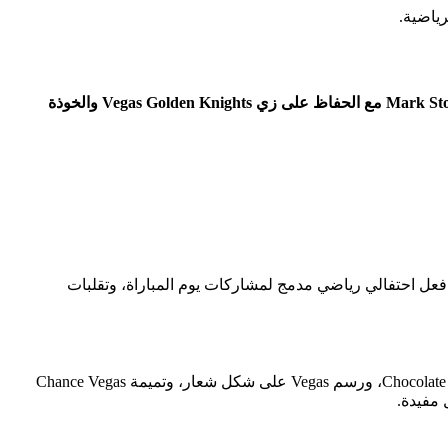
قم بتبديل [شخص أو لاعب أو معجب أو منشئ أو زميل عمل أو تميمة أو شخصية] إلى صورة GIF الخاصة باحتفال الهوكي Mark Stone VGK61 مع الحفاظ على زي Vegas Golden Knights والخوذة
وهو يرفع عصاه أمام المرمى. يعمل المقطع كرد فعل احتفالي رياضي مدمج لمشاركات يوم المباراة، وتقلبات
لقد كان المرشح الأعلى تصنيفًا القابل للتطبيق وغير المنشور والمتوافق مع تبديل الوجه بعد أن بدأت الخلاصة المميزة بملصق Chocolate Ice Cream Day، ورسم Vegas على شكل شعار، وتميمة Chance Vegas