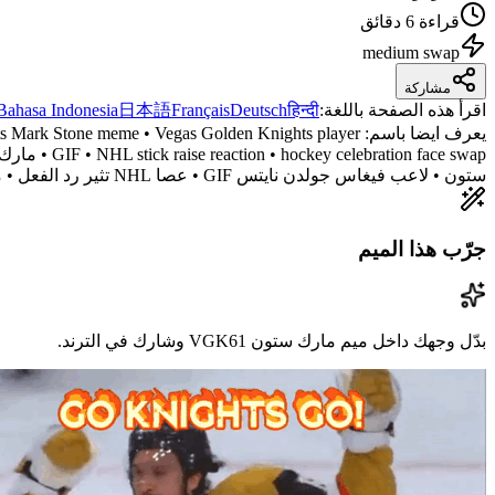
قراءة 6 دقائق
medium
swap
مشاركة
اقرأ هذه الصفحة باللغة
:
हिन्दी
Deutsch
Français
日本語
Bahasa Indonesia
يعرف ايضا باسم:
s Mark Stone meme • Vegas Golden Knights player
ستون • لاعب فيغاس جولدن نايتس GIF • عصا NHL تثير رد الفعل • مبادلة وجه احتفال الهوكي • معنى الميم Mark Stone VGK61 • أصل الميم Mark Stone VGK61 • Mark Stone VGK61 ميم
جرّب هذا الميم
بدّل وجهك داخل ميم مارك ستون VGK61 وشارك في الترند.