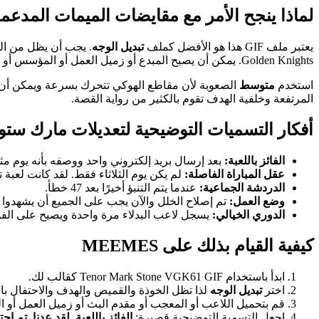
لماذا ينجح الأمر مع مقايضات الميمات المدعمة
يعتبر ملف GIF هذا هو الأفضل كملف
تبديل الوجه
. يجب أن يظل من الم
Golden Knights. يمكن أن يصبح المبدع أو زميل العمل أو المؤسس أو الصديق أو المعجب المنافس أو الشخصية الخيالية هو الشخص الذي يحتفل أمام الشبكة.
استخدم
متوسط
الصعوبة لأن مقاطع الهوكي تتحرك بسرعة ويمكن أن تخلق
المرتفعة وخلفية الهدف تقوم بالكثير من رواية القصة.
أفكار التسميات التوضيحية لتعديلات مارك ستو
الفائز باللعبة:
بعد إرسال بريد إلكتروني واحد ووصفه بأنه يوم مث
عقل المباراة الفاصلة:
لم يكن يوم الثلاثاء فقط. لقد كانت لعبة تر
الدردشة الجماعية:
عندما يتم التنبؤ أخيرًا بعد 47 خطأ.
وضع العمل:
تم إصلاح الخلل والآن يجب على الجميع أن يشهدوا 
الدوري الخيالي:
يسجل لاعب البدلاء مرة واحدة ويصبح على الفور 
كيفية القيام بذلك على MEEMES
ابدأ باستخدام Tenor Mark Stone VGK61 GIF كقالب لك.
اختر
تبديل الوجه
لذا تظل الخوذة والقميص والهدف والاحتفال بالع
قم بتحميل اللاعب أو المعجب أو مقدم البث أو زميل العمل أو 
اجعل التسمية التوضيحية قصيرة:
الفائز باللعبة
,
لقد عدنا
,
تم اح