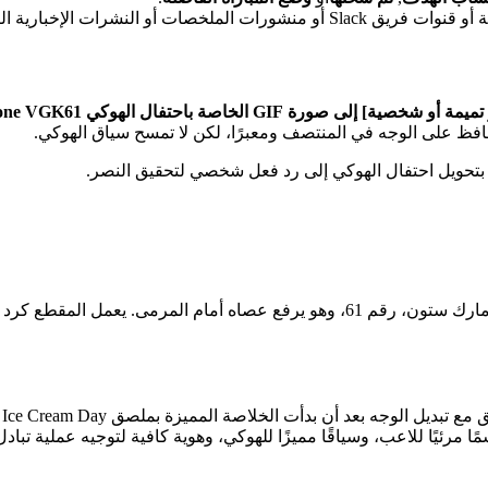
فظ على الوجه في المنتصف ومعبرًا، لكن لا تمسح سياق الهوكي.
إنها صورة GIF للهوكي من Tenor تضم مهاجم Vegas Golden Knights مارك ستون، رقم 61، 