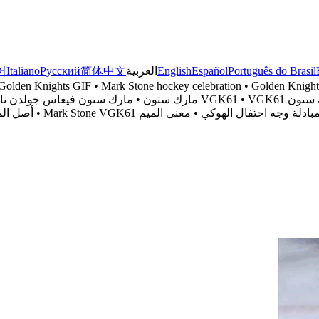
Português do Brasil
Español
English
العربية
简体中文
Русский
Italiano
어
den Knights GIF • Mark Stone hockey celebration • Golden Knight