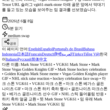
Tenor URL 슬러그 vgk61-mark-stone 아래 골문 앞에서 막대기
를 들고 있는 모습을 보여주는 밈 결과를 선보였습니다.
2026년 6월 8일
6분 읽기
medium
swap
공유
이 페이지 언어
:
English
Español
Português do Brasil
Bahasa
Indonesia
日本語
Français
Deutsch
हिन्दी
العربية
Türkçe
Tiếng Việt
한국
어
Italiano
Русский
简体中文
다른 이름:
Mark Stone VGK61 • VGK61 Mark Stone • Mark
Stone Vegas Golden Knights GIF • Mark Stone hockey celebration
• Golden Knights Mark Stone meme • Vegas Golden Knights player
GIF • NHL stick raise reaction • hockey celebration face swap • 마
크 스톤 VGK61 • VGK61 마크 스톤 • 마크 스톤 베가스 골든
나이츠 GIF • 마크 스톤 하키 축하 행사 • 골든나이츠 마크스톤
밈 • 베가스 골든나이츠 선수 GIF • NHL 스틱 들어올림 반응 •
하키 축하 얼굴 교환 • 뜻 Mark Stone VGK61 • 밈 유래 Mark
Stone VGK61 • Mark Stone VGK61 밈