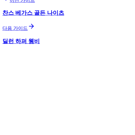
이전 가이드
찬스 베가스 골든 나이츠
다음 가이드
딜런 하퍼 웸비