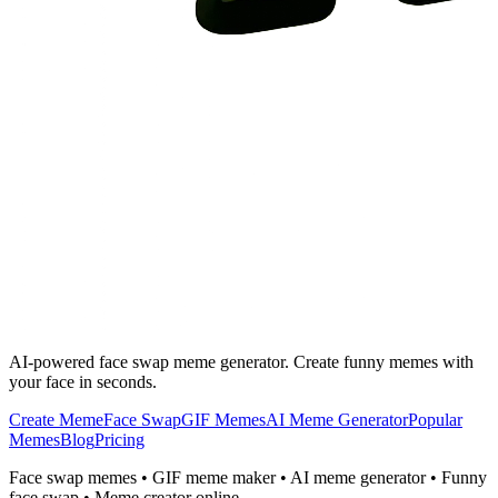
AI-powered face swap meme generator. Create funny memes with
your face in seconds.
Create Meme
Face Swap
GIF Memes
AI Meme Generator
Popular
Memes
Blog
Pricing
Face swap memes • GIF meme maker • AI meme generator • Funny
face swap • Meme creator online