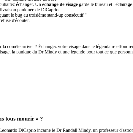
souhaitez échanger. Un
échange de visage
garde le bureau et l'éclairage
 livraison paniquée de DiCaprio.
uant le bug au troisième stand-up consécutif."
efuse d'écouter.
voir la comète arriver ? Échangez votre visage dans le légendaire ef
e visage, la panique du Dr Mindy et une légende pour tout ce que personn
s tous mourir » ?
eonardo DiCaprio incarne le Dr Randall Mindy, un professeur d'astrono