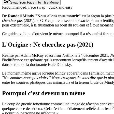
Swap Your Face Into This Meme
Recommended:
Face swap - quick and easy
Dr Randall Mindy "Nous allons tous mourir"
est la façon la plus 
cherchez pas
(2021), le GIF capture la seconde exacte où un scientifiq
peur existentielle, à la frustration au bout du rouleau et à tout moment
Ce guide explique d'où vient le mème, pourquoi il a résonné si fort 
L'Origine : Ne cherchez pas (2021)
Réalisé par Adam McKay et sorti sur Netflix le 24 décembre 2021,
Ne
l'indifférence exaspérante qu'ils rencontrent lorsqu'ils tentent d'avert
dans le rôle de la doctorante Kate Dibiasky.
Le moment mème arrive lorsque Mindy apparaît dans l'émission mati
"Ne sommes-nous pas clairs ? Nous essayons de vous dire que la planète
entre les sourires plastiques des animateurs et la terreur brute de Mind
Pourquoi c'est devenu un mème
Le coup de gueule fonctionne comme une image de réaction car c'est un
quelque chose de sérieux. Cela s'est immédiatement reflété dans les déba
« pourquoi personne ne m'écoute ».