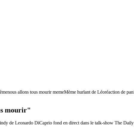
mème
nous allons tous mourir meme
Mème hurlant de Léo
réaction de pa
us mourir"
ndy de Leonardo DiCaprio fond en direct dans le talk-show The Daily