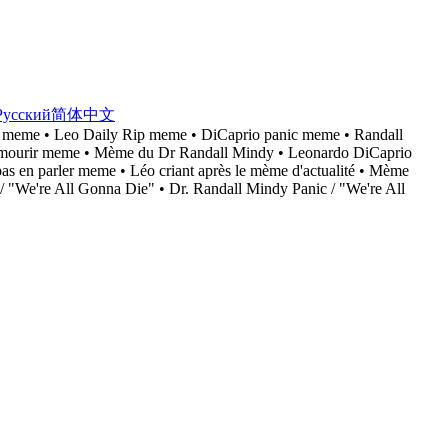
Русский
简体中文
t meme • Leo Daily Rip meme • DiCaprio panic meme • Randall
ous mourir meme • Mème du Dr Randall Mindy • Leonardo DiCaprio
s en parler meme • Léo criant après le mème d'actualité • Mème
 / "We're All Gonna Die" • Dr. Randall Mindy Panic / "We're All