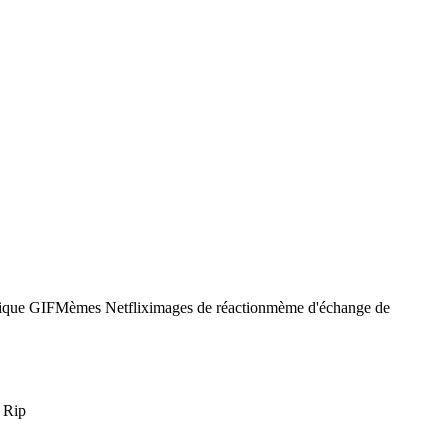
nique GIF
Mèmes Netflix
images de réaction
mème d'échange de
 Rip