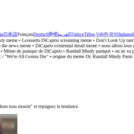
ia
日本語
Français
Deutsch
हिन्दी
العربية
Türkçe
Tiếng Việt
한국어
Italiano
indy meme • Leonardo DiCaprio screaming meme • Don't Look Up ran
 at the news meme • DiCaprio existential dread meme • nous allons t
 • Mème de panique de DiCaprio • Randall Mindy panique • on ne va pa
nic / "We're All Gonna Die" • origine du meme Dr. Randall Mindy Panic
ns tous mourir" et rejoignez la tendance.