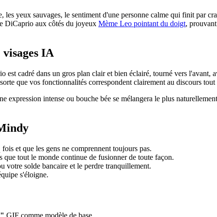
, les yeux sauvages, le sentiment d'une personne calme qui finit par cr
n de DiCaprio aux côtés du joyeux
Mème Leo pointant du doigt
, prouvant
 visages IA
o est cadré dans un gros plan clair et bien éclairé, tourné vers l'avant,
sorte que vos fonctionnalités correspondent clairement au discours tout
nt. Une expression intense ou bouche bée se mélangera le plus naturelleme
 Mindy
ois et que les gens ne comprennent toujours pas.
s que tout le monde continue de fusionner de toute façon.
u votre solde bancaire et le perdre tranquillement.
équipe s'éloigne.
r"
GIF comme modèle de base.