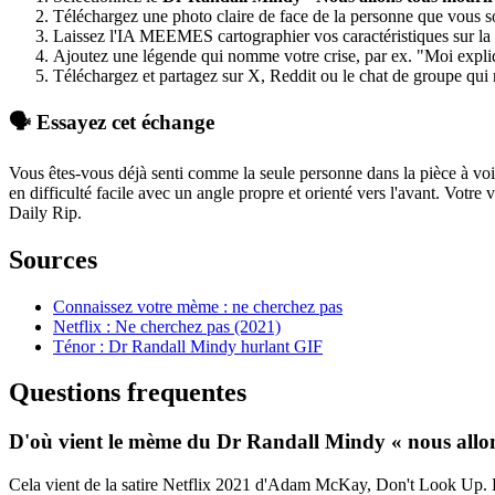
Téléchargez une photo claire de face de la personne que vous 
Laissez l'IA MEEMES cartographier vos caractéristiques sur la
Ajoutez une légende qui nomme votre crise, par ex. "Moi expliq
Téléchargez et partagez sur X, Reddit ou le chat de groupe qui r
🗣️ Essayez cet échange
Vous êtes-vous déjà senti comme la seule personne dans la pièce à 
en difficulté facile avec un angle propre et orienté vers l'avant. Votr
Daily Rip.
Sources
Connaissez votre mème : ne cherchez pas
Netflix : Ne cherchez pas (2021)
Ténor : Dr Randall Mindy hurlant GIF
Questions frequentes
D'où vient le mème du Dr Randall Mindy « nous allon
Cela vient de la satire Netflix 2021 d'Adam McKay, Don't Look Up. L