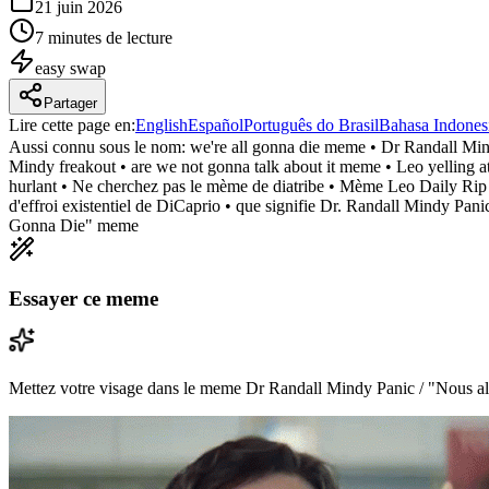
21 juin 2026
7 minutes de lecture
easy
swap
Partager
Lire cette page en
:
English
Español
Português do Brasil
Bahasa Indones
Aussi connu sous le nom:
we're all gonna die meme • Dr Randall M
Mindy freakout • are we not gonna talk about it meme • Leo yelling
hurlant • Ne cherchez pas le mème de diatribe • Mème Leo Daily Rip
d'effroi existentiel de DiCaprio • que signifie Dr. Randall Mindy Pa
Gonna Die" meme
Essayer ce meme
Mettez votre visage dans le meme Dr Randall Mindy Panic / "Nous allo