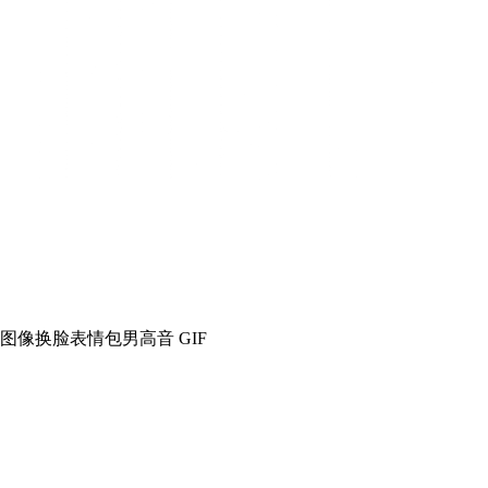
图像
换脸表情包
男高音 GIF