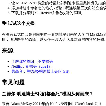
让 MEEMES AI 将您的特征映射到迪卡普里奥惊慌失措
添加标题来命名您的危机 - 例如“我连续第三次向站立会
下载并分享到X、Reddit或拒绝收听的群聊。
🗣️ 试试这个交换
有没有感觉自己是房间里唯一看到彗星到来的人？与 MEEME
脸，明迪医生的恐慌，以及任何没人会认真对待的内容的标题。让它在
来源
了解你的模因：不要抬头
Netflix：别抬头（2021）
男高音：兰德尔·明迪博士尖叫 GIF
常见问题
兰德尔·明迪博士“我们都会死”模因从何而来？
来自 Adam McKay 2021 年的 Netflix 讽刺剧《D