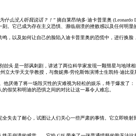
“为什么没人听我说话？！”
摘自莱昂纳多·迪卡普里奥 (Leonardo 
一刻。它已成为存在主义恐惧、濒临崩溃的挫败感以及任何明显
共鸣，以及如何让自己的脸陷入迪卡普里奥的恐慌中，进行换脸
别抬头
是一部讽刺剧，讲述了两位科学家发现一颗彗星与地球相
州立大学天文学教授，与詹妮弗·劳伦斯饰演博士生凯特·迪比亚
。他厌倦了将一场毁灭性的灾难视为轻松的娱乐，终于爆发了：
人的假笑和明迪的恐惧之间的对比让这一幕令人难忘。
完全失去了耐心，试图让人们关心一些严肃的事情。它立即映射
终于崩溃的感觉——它给 GIF 带来了一张普通愤怒的脸无法