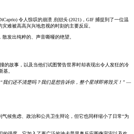
DiCaprio) 令人惊叹的崩溃
别抬头
(2021)，GIF 捕捉到了一位温
的灾难被高高兴兴地忽视的时刻的主要反应。
，散发出纯粹的、声音嘶哑的绝望。
撞的故事，以及当他们试图警告世界时却表现出令人发狂的冷
斯基。
“我们还不清楚吗？我们是想告诉你，整个星球即将毁灭！”
—
到气候焦虑、政治和公共卫生辩论，但它也同样缩小了日常“为
比拟的强度。它加入了更广泛的迪卡普里奥反应图像宇宙以及欢