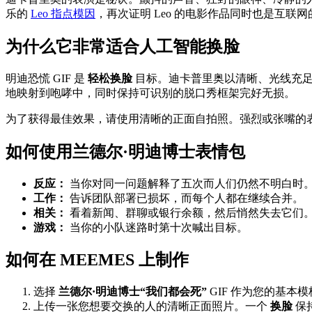
乐的
Leo 指点模因
，再次证明 Leo 的电影作品同时也是互联
为什么它非常适合人工智能换脸
明迪恐慌 GIF 是
轻松换脸
目标。迪卡普里奥以清晰、光线充足
地映射到咆哮中，同时保持可识别的脱口秀框架完好无损。
为了获得最佳效果，请使用清晰的正面自拍照。强烈或张嘴的
如何使用兰德尔·明迪博士表情包
反应：
当你对同一问题解释了五次而人们仍然不明白时
工作：
告诉团队部署已损坏，而每个人都在继续合并。
相关：
看着新闻、群聊或银行余额，然后悄然失去它们
游戏：
当你的小队迷路时第十次喊出目标。
如何在 MEEMES 上制作
选择
兰德尔·明迪博士“我们都会死”
GIF 作为您的基本模
上传一张您想要交换的人的清晰正面照片。一个
换脸
保持