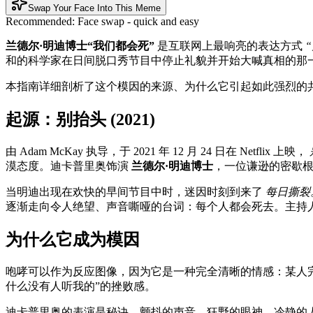
Swap Your Face Into This Meme
Recommended:
Face swap - quick and easy
兰德尔·明迪博士“我们都会死”
是互联网上最响亮的表达方式
和的科学家在日间脱口秀节目中停止礼貌并开始大喊真相的那
本指南详细剖析了这个模因的来源、为什么它引起如此强烈的
起源：别抬头 (2021)
由 Adam McKay 执导，于 2021 年 12 月 24 日在 Netflix 上映，
漠态度。迪卡普里奥饰演
兰德尔·明迪博士
，一位谦逊的密歇根
当明迪出现在欢快的早间节目中时，迷因时刻到来了
每日撕裂
逐渐走向令人绝望、声音嘶哑的台词：每个人都会死去。主持
为什么它成为模因
咆哮可以作为反应图像，因为它是一种完全清晰的情感：某人
什么没有人听我的”的挫败感。
迪卡普里奥的表演是秘诀。颤抖的声音、狂野的眼神、冷静的人