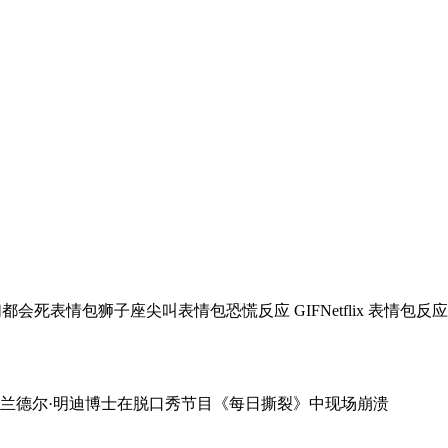
们都会死表情包
狮子座尖叫表情包
恐慌反应 GIF
Netflix 表情包
反应
饰演的兰德尔·明迪博士在脱口秀节目《每日撕裂》中现场崩溃