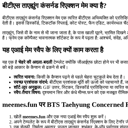
बीटीएस ताएह्युंग कंसर्नड रिएक्शन मेम क्या है?
बीटीएस ताएह्युंग कंसर्नड रिएक्शन मेम एक त्वरित बीटीएस अभिव्यक्ति को प्रति
देती है। इससे डिस्कॉर्ड, टिकटॉक रिप्लाई, कोट पोस्ट, फैन एडिट, कार्यस्थल 
ताएह्युंग, जिसे वी के नाम से भी जाना जाता है, के पास खाली घूरने, भ्रमित दिखन
है। फ्रेम एक कॉम्पैक्ट भावनात्मक शॉर्टकट के रूप में पढ़ता है: आश्चर्य, संदेह, 
यह एआई मेम स्वैप के लिए क्यों काम करता है
यह एक है
चेहरे की अदला-बदली
टेम्प्लेट क्योंकि जीआईएफ छोटा होने पर भी कसा 
को बड़े आकार के कैप्शन से ढकने से बचें।
त्वरित भावना:
किसी के कैप्शन पढ़ने से पहले चेहरा चुटकुले बेच देता है।
स्वच्छ प्रशंसक संदर्भ:
बीटीएस प्रशंसक मूर्ति की ऊर्जा को पहचानते हैं,
शॉर्ट-लूप अनुकूल:
GIF उत्तर, स्टिकर, डिस्कॉर्ड प्रतिक्रिया या त्वरित 
स्वैप-तैयार विषय:
दृश्यमान सिर और कंधे मीम्स.फन को एक मजबूत रीमिक्स क
meemes.fun पर BTS Taehyung Concerned Reac
खोलें
meemes.fun
और एक नया एआई मेम स्वैप शुरू करें।
अपने टेम्पलेट के रूप में बीटीएस ताएह्युंग कंसर्नड रिएक्शन के लिए टे
एक सेल्फी, निर्माता अवतार, पालतू जानवर, शुभंकर, के-पॉप पूर्वाग्रह संपा