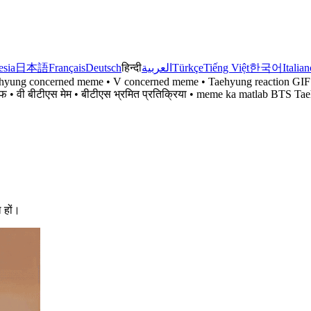
esia
日本語
Français
Deutsch
हिन्दी
العربية
Türkçe
Tiếng Việt
한국어
Italia
ung concerned meme • V concerned meme • Taehyung reaction GIF • V
्रिया जीआईएफ • वी बीटीएस मेम • बीटीएस भ्रमित प्रतिक्रिया • meme ka matla
ल हों।