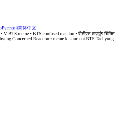
no
Русский
简体中文
 BTS meme • BTS confused reaction • बीटीएस ताएह्युंग चिंतित
b BTS Taehyung Concerned Reaction • meme ki shuruaat BTS Taehyung