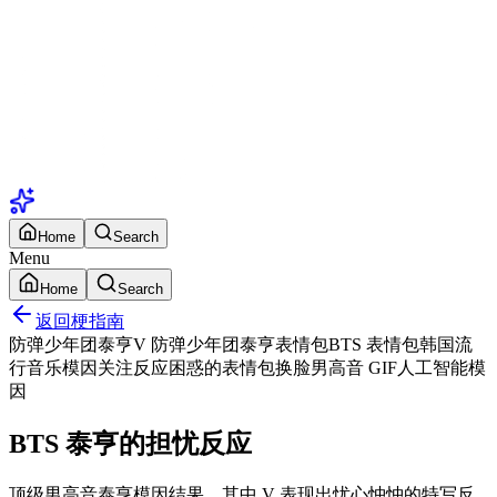
Home
Search
Menu
Home
Search
返回梗指南
防弹少年团
泰亨
V 防弹少年团
泰亨表情包
BTS 表情包
韩国流
行音乐模因
关注反应
困惑的表情包
换脸
男高音 GIF
人工智能模
因
BTS 泰亨的担忧反应
顶级男高音泰亨模因结果，其中 V 表现出忧心忡忡的特写反