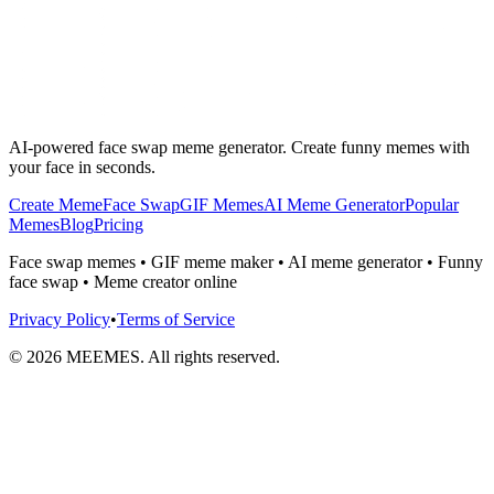
AI-powered face swap meme generator. Create funny memes with
your face in seconds.
Create Meme
Face Swap
GIF Memes
AI Meme Generator
Popular
Memes
Blog
Pricing
Face swap memes • GIF meme maker • AI meme generator • Funny
face swap • Meme creator online
Privacy Policy
•
Terms of Service
©
2026
MEEMES. All rights reserved.