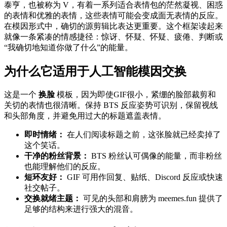
泰亨，也被称为 V，有着一系列适合表情包的茫然凝视、困惑
的表情和优雅的表情，这些表情可能会变成面无表情的反应。
在模因形式中，确切的源剪辑比表达更重要。这个框架读起来
就像一条紧凑的情感捷径：惊讶、怀疑、怀疑、疲倦、判断或
“我确切地知道你做了什么”的能量。
为什么它适用于人工智能模因交换
这是一个
换脸
模板，因为即使GIF很小，紧绷的脸部裁剪和
关切的表情也很清晰。保持 BTS 反应姿势可识别，保留视线
和头部角度，并避免用过大的标题遮盖表情。
即时情绪：
在人们阅读标题之前，这张脸就已经卖掉了
这个笑话。
干净的粉丝背景：
BTS 粉丝认可偶像的能量，而非粉丝
也能理解他们的反应。
短环友好：
GIF 可用作回复、贴纸、Discord 反应或快速
社交帖子。
交换就绪主题：
可见的头部和肩膀为 meemes.fun 提供了
足够的结构来进行强大的混音。