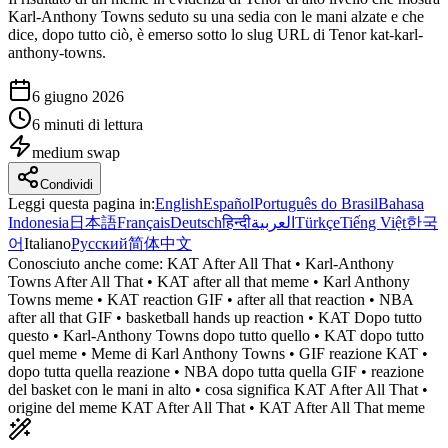
Karl-Anthony Towns seduto su una sedia con le mani alzate e che
dice, dopo tutto ciò, è emerso sotto lo slug URL di Tenor kat-karl-
anthony-towns.
6 giugno 2026
6 minuti di lettura
medium
swap
Condividi
Leggi questa pagina in
:
English
Español
Português do Brasil
Bahasa
Indonesia
日本語
Français
Deutsch
हिन्दी
العربية
Türkçe
Tiếng Việt
한국
어
Italiano
Русский
简体中文
Conosciuto anche come:
KAT After All That • Karl-Anthony
Towns After All That • KAT after all that meme • Karl Anthony
Towns meme • KAT reaction GIF • after all that reaction • NBA
after all that GIF • basketball hands up reaction • KAT Dopo tutto
questo • Karl-Anthony Towns dopo tutto quello • KAT dopo tutto
quel meme • Meme di Karl Anthony Towns • GIF reazione KAT •
dopo tutta quella reazione • NBA dopo tutta quella GIF • reazione
del basket con le mani in alto • cosa significa KAT After All That •
origine del meme KAT After All That • KAT After All That meme