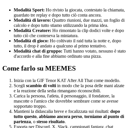
Modalità Sport:
Ho rivisto la giocata, contestato la chiamata,
guardato tre replay e dopo tutto ciò conta ancora.
Modalità di lavoro:
Quattro riunioni, due mazzi, un foglio di
calcolo e dopo tutto stiamo utilizzando la prima idea.
Modalità Creatore:
Ho rimontato la clip dodici volte e dopo
tutto ciò che conteneva la miniatura.
Modalità di gioco:
Ho coltivato il raid tutta la notte e, dopo
tutto, il drop è andato a qualcuno al primo tentativo.
Modalità chat di gruppo:
Tutti hanno votato, nessuno è stato
d'accordo e alla fine abbiamo ordinato una pizza.
Come farlo su MEEMES
Inizia con la GIF Tenor KAT After All That come modello.
Scegli
scambio di volti
in modo che la posa delle mani alzate
e la reazione della sedia rimangano riconoscibili.
Carica la persona, l'atleta, il personaggio, il fondatore, la
mascotte o l'amico che dovrebbe sembrare come se avesse
sopportato troppo.
Mantieni la didascalia breve e focalizzata sui risultati:
dopo
tutto questo
,
abbiamo ancora perso
,
torniamo al punto di
partenza
, o
stesso risultato
.
Esporta per Discord, X, Slack, campionati fantasy, chat