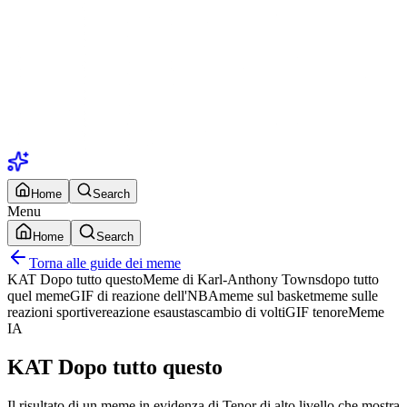
Home
Search
Menu
Home
Search
Torna alle guide dei meme
KAT Dopo tutto questo
Meme di Karl-Anthony Towns
dopo tutto
quel meme
GIF di reazione dell'NBA
meme sul basket
meme sulle
reazioni sportive
reazione esausta
scambio di volti
GIF tenore
Meme
IA
KAT Dopo tutto questo
Il risultato di un meme in evidenza di Tenor di alto livello che mostra