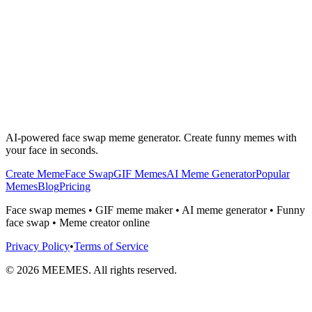
AI-powered face swap meme generator. Create funny memes with
your face in seconds.
Create Meme
Face Swap
GIF Memes
AI Meme Generator
Popular
Memes
Blog
Pricing
Face swap memes • GIF meme maker • AI meme generator • Funny
face swap • Meme creator online
Privacy Policy
•
Terms of Service
©
2026
MEEMES. All rights reserved.