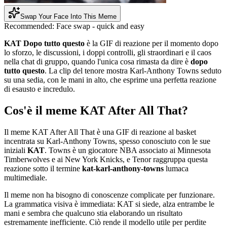
Swap Your Face Into This Meme
Recommended:
Face swap - quick and easy
KAT Dopo tutto questo
è la GIF di reazione per il momento dopo
lo sforzo, le discussioni, i doppi controlli, gli straordinari e il caos
nella chat di gruppo, quando l'unica cosa rimasta da dire è
dopo
tutto questo
. La clip del tenore mostra Karl-Anthony Towns seduto
su una sedia, con le mani in alto, che esprime una perfetta reazione
di esausto e incredulo.
Cos'è il meme KAT After All That?
Il meme KAT After All That è una GIF di reazione al basket
incentrata su Karl-Anthony Towns, spesso conosciuto con le sue
iniziali
KAT
. Towns è un giocatore NBA associato ai Minnesota
Timberwolves e ai New York Knicks, e Tenor raggruppa questa
reazione sotto il termine
kat-karl-anthony-towns
lumaca
multimediale.
Il meme non ha bisogno di conoscenze complicate per funzionare.
La grammatica visiva è immediata: KAT si siede, alza entrambe le
mani e sembra che qualcuno stia elaborando un risultato
estremamente inefficiente. Ciò rende il modello utile per perdite