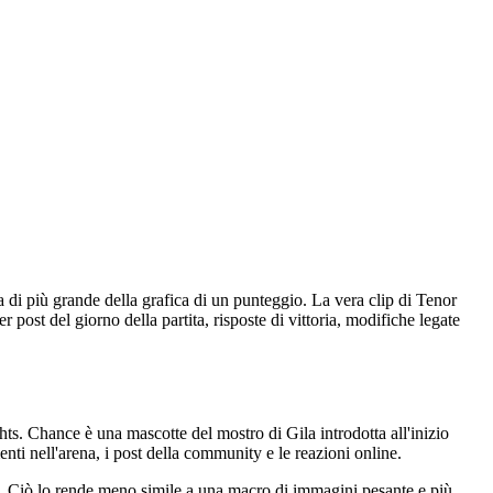
 di più grande della grafica di un punteggio. La vera clip di Tenor
ost del giorno della partita, risposte di vittoria, modifiche legate
ts. Chance è una mascotte del mostro di Gila introdotta all'inizio
nti nell'arena, i post della community e le reazioni online.
s. Ciò lo rende meno simile a una macro di immagini pesante e più