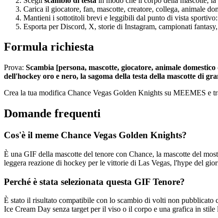
Scegli
scambio di testa
in modo che il corpo della mascotte, la
Carica il giocatore, fan, mascotte, creatore, collega, animale 
Mantieni i sottotitoli brevi e leggibili dal punto di vista sportivo
Esporta per Discord, X, storie di Instagram, campionati fantasy, 
Formula richiesta
Prova:
Scambia [persona, mascotte, giocatore, animale domestico 
dell'hockey oro e nero, la sagoma della testa della mascotte di gra
Crea la tua modifica Chance Vegas Golden Knights su MEEMES e trasf
Domande frequenti
Cos'è il meme Chance Vegas Golden Knights?
È una GIF della mascotte del tenore con Chance, la mascotte del mos
leggera reazione di hockey per le vittorie di Las Vegas, l'hype del giorn
Perché è stata selezionata questa GIF Tenore?
È stato il risultato compatibile con lo scambio di volti non pubblicato 
Ice Cream Day senza target per il viso o il corpo e una grafica in stile