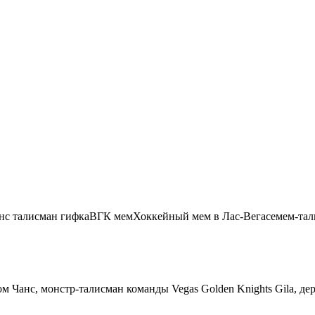
с талисман гифка
ВГК мем
Хоккейный мем в Лас-Вегасе
мем-та
ром Чанс, монстр-талисман команды Vegas Golden Knights Gila, 