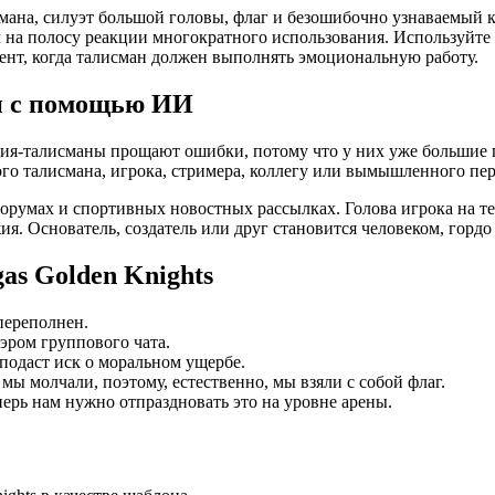
смана, силуэт большой головы, флаг и безошибочно узнаваемый к
на полосу реакции многократного использования. Используйте 
ент, когда талисман должен выполнять эмоциональную работу.
ми с помощью ИИ
ния-талисманы прощают ошибки, потому что у них уже большие 
ого талисмана, игрока, стримера, коллегу или вымышленного пер
н-форумах и спортивных новостных рассылках. Голова игрока на 
ия. Основатель, создатель или друг становится человеком, гор
as Golden Knights
переполнен.
эром группового чата.
 подаст иск о моральном ущербе.
ы молчали, поэтому, естественно, мы взяли с собой флаг.
рь нам нужно отпраздновать это на уровне арены.