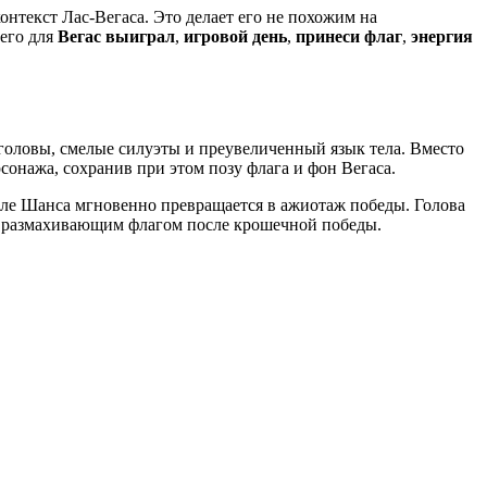
онтекст Лас-Вегаса. Это делает его не похожим на
его для
Вегас выиграл
,
игровой день
,
принеси флаг
,
энергия
головы, смелые силуэты и преувеличенный язык тела. Вместо
сонажа, сохранив при этом позу флага и фон Вегаса.
теле Шанса мгновенно превращается в ажиотаж победы. Голова
до размахивающим флагом после крошечной победы.