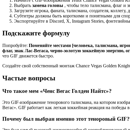
Начните с GIF-изображения Tenor Chance Vegas Golden Kni
Выбрать
замена головы
, чтобы тело талисмана, флаг и 
Загрузите игрока, фаната, талисмана, создателя, коллег
Субтитры должны быть короткими и понятными для спор
Экспортируйте в Discord, X, Instagram Stories, фэнтезий
Подскажите формулу
Попробуйте:
Поменяйте местами [человека, талисмана, игро
флаг, знак Лас-Вегаса, черно-золотую хоккейную энергию, 
что GIF движется быстро.
Создайте свой собственный монтаж Chance Vegas Golden Knig
Частые вопросы
Что такое мем «Ченс Вегас Голден Найтс»?
Это GIF-изображение тенорового талисмана, на котором изобра
Вегас». GIF работает как легкая хоккейная реакция на победы 
Почему был выбран именно этот теноровый GIF?
Это был самый высокий жизнеспособный неопубликованный резу