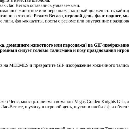
ghts в качестве шаблона.
знак Лас-Вегаса оставались узнаваемыми.
у, домашнее животное или персонажа, который должен стать хайп-
тивного чтения:
Режим Вегаса
,
игровой день
,
флаг поднят
,
мы
ные лиги, фан-аккаунты, посты с резюме или внутренние празднов
ка, домашнего животного или персонажа] на GIF-изображение
огромный силуэт головы талисмана и позу празднования игров
hts на MEEMES и превратите GIF-изображение хоккейного талис
жен Ченс, монстр-талисман команды Vegas Golden Knights Gila,
в Лас-Вегасе, шумиху в игровой день, шутки в плей-офф и обмен
льтат, совместимый с заменой лиц, в ленте мемов Tenor после 