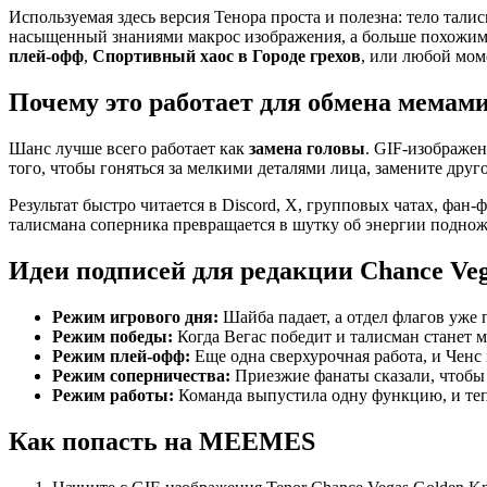
Используемая здесь версия Тенора проста и полезна: тело тали
насыщенный знаниями макрос изображения, а больше похожим 
плей-офф
,
Спортивный хаос в Городе грехов
, или любой мом
Почему это работает для обмена мема
Шанс лучше всего работает как
замена головы
. GIF-изображе
того, чтобы гоняться за мелкими деталями лица, замените друг
Результат быстро читается в Discord, X, групповых чатах, фа
талисмана соперника превращается в шутку об энергии поднож
Идеи подписей для редакции Chance Veg
Режим игрового дня:
Шайба падает, а отдел флагов уже 
Режим победы:
Когда Вегас победит и талисман станет м
Режим плей-офф:
Еще одна сверхурочная работа, и Ченс
Режим соперничества:
Приезжие фанаты сказали, чтобы м
Режим работы:
Команда выпустила одну функцию, и тепе
Как попасть на MEEMES