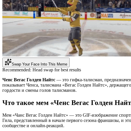
Swap Your Face Into This Meme
Recommended:
Head swap for best results
Ченс Вегас Голден Найтс
— это гифка-талисман, предназначенн
показывает Ченса, талисмана «Вегас Голден Найтс», держащего
гордости и смены голов талисманов.
Что такое мем «Ченс Вегас Голден Най
Мем «Чанс Вегас Голден Найтс» — это GIF-изображение спорт
Гила, представленный в начале первого сезона франшизы, и э
сообществе и онлайн-реакций.