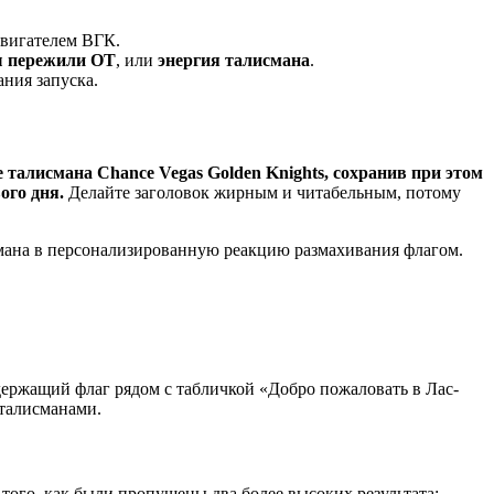
двигателем ВГК.
 пережили ОТ
, или
энергия талисмана
.
ания запуска.
 талисмана Chance Vegas Golden Knights, сохранив при этом
ого дня.
Делайте заголовок жирным и читабельным, потому
мана в персонализированную реакцию размахивания флагом.
 держащий флаг рядом с табличкой «Добро пожаловать в Лас-
 талисманами.
того, как были пропущены два более высоких результата: