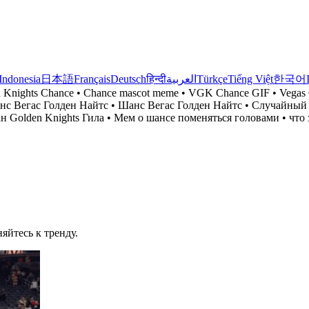
Indonesia
日本語
Français
Deutsch
हिन्दी
العربية
Türkçe
Tiếng Việt
한국어
n Knights Chance • Chance mascot meme • VGK Chance GIF • Vegas 
• Ченс Вегас Голден Найтс • Шанс Вегас Голден Найтс • Случайн
 Golden Knights Гила • Мем о шансе поменяться головами • что 
яйтесь к тренду.