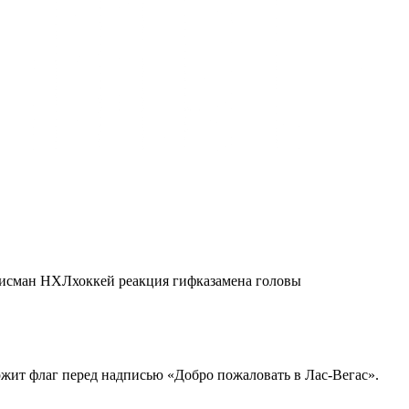
лисман НХЛ
хоккей реакция гифка
замена головы
держит флаг перед надписью «Добро пожаловать в Лас-Вегас».