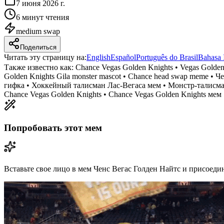
7 июня 2026 г.
6 минут чтения
medium
swap
Поделиться
Читать эту страницу на
:
English
Español
Português do Brasil
Bahasa 
Также известно как:
Chance Vegas Golden Knights • Vegas Golde
Golden Knights Gila monster mascot • Chance head swap meme 
гифка • Хоккейный талисман Лас-Вегаса мем • Монстр-талисман
Chance Vegas Golden Knights • Chance Vegas Golden Knights мем
Попробовать этот мем
Вставьте свое лицо в мем Ченс Вегас Голден Найтс и присоедин