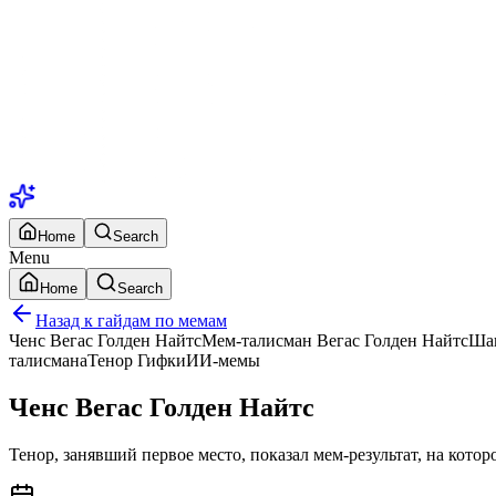
Home
Search
Menu
Home
Search
Назад к гайдам по мемам
Ченс Вегас Голден Найтс
Мем-талисман Вегас Голден Найтс
Шан
талисмана
Тенор Гифки
ИИ-мемы
Ченс Вегас Голден Найтс
Тенор, занявший первое место, показал мем-результат, на кото