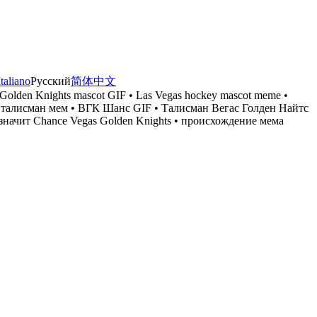
Italiano
Русский
简体中文
Golden Knights mascot GIF • Las Vegas hockey mascot meme •
ый талисман мем • ВГК Шанс GIF • Талисман Вегас Голден Найтс
значит Chance Vegas Golden Knights • происхождение мема