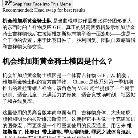
Swap Your Face Into This Meme
Recommended:
Head swap for best results
机会维加斯黄金骑士队
是当曲棍球炒作需要比得分图形更大
的东西时的吉祥物反应 GIF。真正的男高音剪辑显示维加斯金
骑士吉祥物钱斯在拉斯维加斯标志前举着一面旗帜——这是一
个干净的设置，用于比赛日帖子、胜利回复、团队自豪感编辑
和吉祥物头部交换。
机会维加斯黄金骑士模因是什么？
机会维加斯黄金骑士模因是一个体育吉祥物 GIF，以
机会
，
维加斯金骑士队的官方吉祥物。 Chance 是该系列第一季初期
推出的希拉毒蜥吉祥物，该角色为 VGK 粉丝提供了一个易于
识别、适合儿童、充满活力的形象，适合竞技场时刻、社区帖
子和在线反应。
这里使用的男高音版本简单而有用：吉祥物身体、大头轮廓、
旗帜和明显的拉斯维加斯背景。这使得它不再像一个充满知识
的图像宏，而更像是一个可重复使用的反应通道。用它来
维
加斯赢了
,
比赛日
,
带上旗帜
,
季后赛能量
,
罪恶之城体育混乱
，