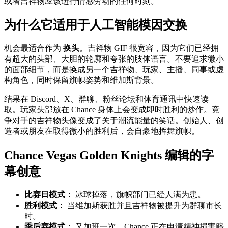
或者吉祥物应该进行情感劳动的任何时刻。
为什么它适用于人工智能模因交换
机会最适合作为
换头
。吉祥物 GIF 很宽容，因为它们已经拥
有超大的头部、大胆的轮廓和夸张的肢体语言。不要追求微小
的面部细节，而是换成另一个吉祥物、玩家、主播、同事或虚
构角色，同时保留旗帜姿势和维加斯背景。
结果在 Discord、X、群聊、粉丝论坛和体育通讯中快速读
取。玩家头部放在 Chance 身体上会变成即时胜利的炒作。竞
争对手的吉祥物头像变成了关于潮流能量的笑话。创始人、创
造者或朋友在取得微小的胜利后，会自豪地挥舞旗帜。
Chance Vegas Golden Knights 编辑的字
幕创意
比赛日模式：
冰球掉落，旗帜部门已经人满为患。
胜利模式：
当维加斯获胜并且吉祥物被提升为群聊市长
时。
季后赛模式：
又加班一次，Chance 正在申请精神损害赔