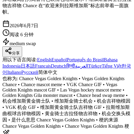
物吉祥物 Chance 在“欢迎来到拉斯维加斯”标志前举着一面旗
帜。
2026年6月7日
阅读 6 分钟
medium
swap
分享
用以下语言阅读
:
English
Español
Português do Brasil
Bahasa
Indonesia
日本語
Français
Deutsch
हिन्दी
العربية
Türkçe
Tiếng Việt
한국
어
Italiano
Русский
简体中文
也称为:
Chance Vegas Golden Knights • Vegas Golden Knights
Chance • Chance mascot meme • VGK Chance GIF • Vegas
Golden Knights mascot GIF • Las Vegas hockey mascot meme •
Golden Knights Gila monster mascot • Chance head swap meme •
机会维加斯黄金骑士队 • 维加斯金骑士机会 • 机会吉祥物模因
• VGK 机会 GIF • 维加斯黄金骑士队吉祥物 GIF • 拉斯维加斯
曲棍球吉祥物模因 • 黄金骑士吉拉怪物吉祥物 • 机会交换头模
因 • 是什么意思 Chance Vegas Golden Knights • 梗的来源
Chance Vegas Golden Knights • Chance Vegas Golden Knights 梗