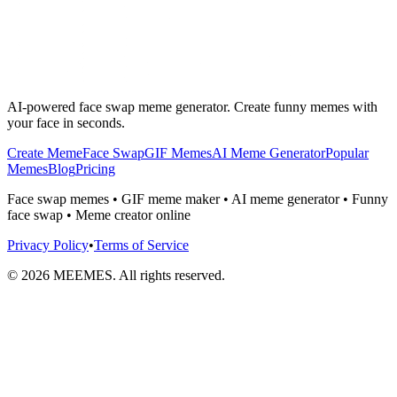
AI-powered face swap meme generator. Create funny memes with
your face in seconds.
Create Meme
Face Swap
GIF Memes
AI Meme Generator
Popular
Memes
Blog
Pricing
Face swap memes • GIF meme maker • AI meme generator • Funny
face swap • Meme creator online
Privacy Policy
•
Terms of Service
©
2026
MEEMES. All rights reserved.