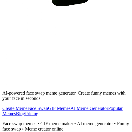
AI-powered face swap meme generator. Create funny memes with
your face in seconds.
Create Meme
Face Swap
GIF Memes
AI Meme Generator
Popular
Memes
Blog
Pricing
Face swap memes • GIF meme maker • AI meme generator • Funny
face swap • Meme creator online