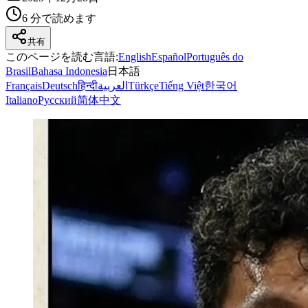
6 分で読めます
共有
このページを読む言語
:
English
Español
Português do
Brasil
Bahasa Indonesia
日本語
Français
Deutsch
हिन्दी
العربية
Türkçe
Tiếng Việt
한국어
Italiano
Русский
简体中文