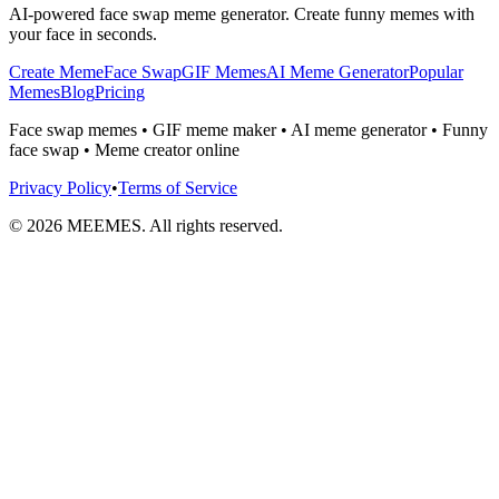
AI-powered face swap meme generator. Create funny memes with
your face in seconds.
Create Meme
Face Swap
GIF Memes
AI Meme Generator
Popular
Memes
Blog
Pricing
Face swap memes • GIF meme maker • AI meme generator • Funny
face swap • Meme creator online
Privacy Policy
•
Terms of Service
©
2026
MEEMES. All rights reserved.