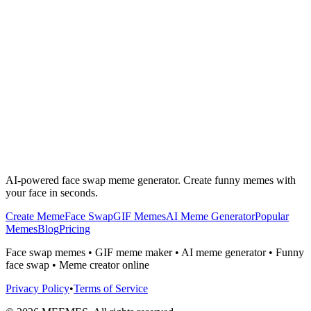
AI-powered face swap meme generator. Create funny memes with
your face in seconds.
Create Meme
Face Swap
GIF Memes
AI Meme Generator
Popular
Memes
Blog
Pricing
Face swap memes • GIF meme maker • AI meme generator • Funny
face swap • Meme creator online
Privacy Policy
•
Terms of Service