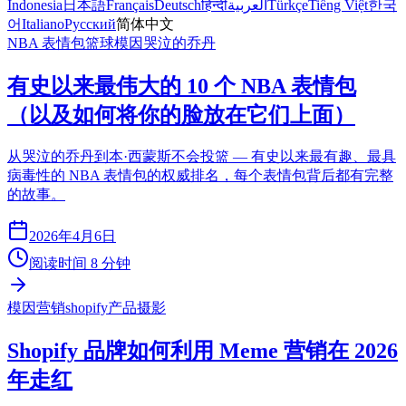
Indonesia
日本語
Français
Deutsch
हिन्दी
العربية
Türkçe
Tiếng Việt
한국
어
Italiano
Русский
简体中文
NBA 表情包
篮球模因
哭泣的乔丹
有史以来最伟大的 10 个 NBA 表情包
（以及如何将你的脸放在它们上面）
从哭泣的乔丹到本·西蒙斯不会投篮 — 有史以来最有趣、最具
病毒性的 NBA 表情包的权威排名，每个表情包背后都有完整
的故事。
2026年4月6日
阅读时间 8 分钟
模因营销
shopify
产品摄影
Shopify 品牌如何利用 Meme 营销在 2026
年走红