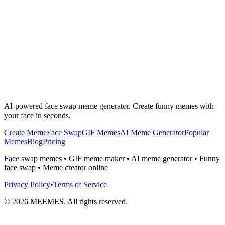
AI-powered face swap meme generator. Create funny memes with
your face in seconds.
Create Meme
Face Swap
GIF Memes
AI Meme Generator
Popular
Memes
Blog
Pricing
Face swap memes • GIF meme maker • AI meme generator • Funny
face swap • Meme creator online
Privacy Policy
•
Terms of Service
©
2026
MEEMES. All rights reserved.