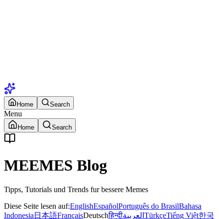
Home
Search
Menu
Home
Search
MEEMES Blog
Tipps, Tutorials und Trends fur bessere Memes
Diese Seite lesen auf
:
English
Español
Português do Brasil
Bahasa
Indonesia
日本語
Français
Deutsch
हिन्दी
العربية
Türkçe
Tiếng Việt
한국