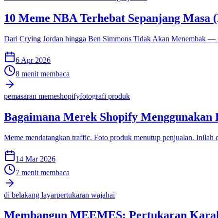
10 Meme NBA Terhebat Sepanjang Masa 
Dari Crying Jordan hingga Ben Simmons Tidak Akan Menembak — perin
6 Apr 2026
8 menit membaca
pemasaran meme
shopify
fotografi produk
Bagaimana Merek Shopify Menggunakan P
Meme mendatangkan traffic. Foto produk menutup penjualan. Inilah 
14 Mar 2026
7 menit membaca
di belakang layar
pertukaran wajah
ai
Membangun MEEMES: Pertukaran Karakt