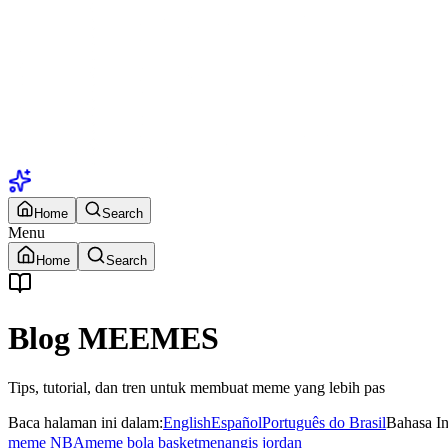
Home
Search
Menu
Home
Search
Blog MEEMES
Tips, tutorial, dan tren untuk membuat meme yang lebih pas
Baca halaman ini dalam
:
English
Español
Português do Brasil
Bahasa I
meme NBA
meme bola basket
menangis jordan