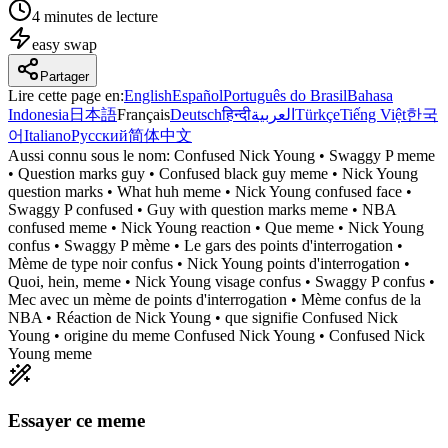
4 minutes de lecture
easy
swap
Partager
Lire cette page en
:
English
Español
Português do Brasil
Bahasa
Indonesia
日本語
Français
Deutsch
हिन्दी
العربية
Türkçe
Tiếng Việt
한국
어
Italiano
Русский
简体中文
Aussi connu sous le nom:
Confused Nick Young • Swaggy P meme
• Question marks guy • Confused black guy meme • Nick Young
question marks • What huh meme • Nick Young confused face •
Swaggy P confused • Guy with question marks meme • NBA
confused meme • Nick Young reaction • Que meme • Nick Young
confus • Swaggy P mème • Le gars des points d'interrogation •
Mème de type noir confus • Nick Young points d'interrogation •
Quoi, hein, meme • Nick Young visage confus • Swaggy P confus •
Mec avec un mème de points d'interrogation • Mème confus de la
NBA • Réaction de Nick Young • que signifie Confused Nick
Young • origine du meme Confused Nick Young • Confused Nick
Young meme
Essayer ce meme