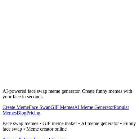
AI-powered face swap meme generator. Create funny memes with
your face in seconds.
Create Meme
Face Swap
GIF Memes
AI Meme Generator
Popular
Memes
Blog
Pricing
Face swap memes • GIF meme maker • AI meme generator • Funny
face swap • Meme creator online