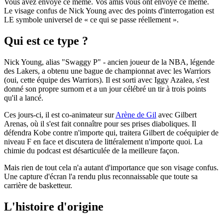
Vous avez envoyé ce mème. Vos amis vous ont envoyé ce mème.
Le visage confus de Nick Young avec des points d'interrogation est
LE symbole universel de « ce qui se passe réellement ».
Qui est ce type ?
Nick Young, alias "Swaggy P" - ancien joueur de la NBA, légende
des Lakers, a obtenu une bague de championnat avec les Warriors
(oui, cette équipe des Warriors). Il est sorti avec Iggy Azalea, s'est
donné son propre surnom et a un jour célébré un tir à trois points
qu'il a lancé.
Ces jours-ci, il est co-animateur sur
Arène de Gil
avec Gilbert
Arenas, où il s'est fait connaître pour ses prises diaboliques. Il
défendra Kobe contre n'importe qui, traitera Gilbert de coéquipier de
niveau F en face et discutera de littéralement n'importe quoi. La
chimie du podcast est désarticulée de la meilleure façon.
Mais rien de tout cela n'a autant d'importance que son visage confus.
Une capture d'écran l'a rendu plus reconnaissable que toute sa
carrière de basketteur.
L'histoire d'origine