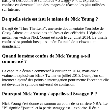
flashy et s'est donné le surnom de « Swaggy P ». L’expression
confuse est devenue l’une des images de réaction les plus utilisées
sur Internet.
De quelle série est issu le mème de Nick Young ?
Il s'agit de "Thru The Lens", une série documentaire YouTube de
Cassy Athena qui a suivi des athlètes et des célébrités. L'épisode
mettant en vedette Nick Young est sorti le 22 juillet 2014. Le visage
confus s'est produit lorsque sa mère l'a traité de « clown » en
grandissant.
Quand le mème confus de Nick Young a-t-il
commencé ?
La capture d'écran a commencé à circuler en 2014, mais elle a
vraiment explosé sur Black Twitter en juillet 2015. Quelqu'un sur
Internet a ajouté des points d'interrogation pour mettre l'accent et elle
est devenue le symbole universel de confusion.
Pourquoi Nick Young s'appelle-t-il Swaggy P ?
Nick Young s'est donné ce surnom au cours de sa carrière NBA. Le
"P" signifie "joueur" et la partie swaggy est... explicite. Il était