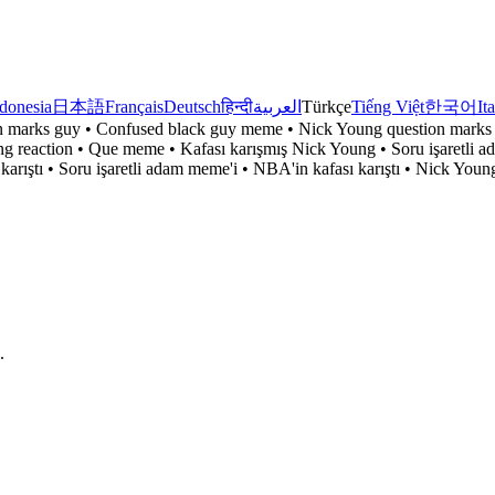
donesia
日本語
Français
Deutsch
हिन्दी
العربية
Türkçe
Tiếng Việt
한국어
It
 marks guy • Confused black guy meme • Nick Young question marks
eaction • Que meme • Kafası karışmış Nick Young • Soru işaretli ada
karıştı • Soru işaretli adam meme'i • NBA'in kafası karıştı • Nick You
.