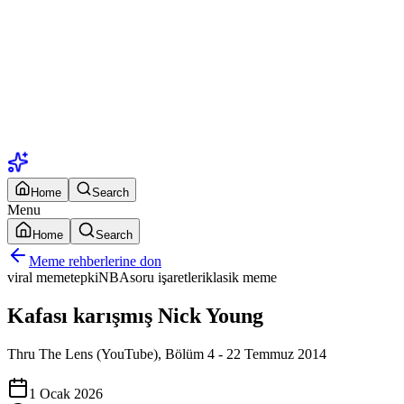
Home
Search
Menu
Home
Search
Meme rehberlerine don
viral meme
tepki
NBA
soru işaretleri
klasik meme
Kafası karışmış Nick Young
Thru The Lens (YouTube), Bölüm 4 - 22 Temmuz 2014
1 Ocak 2026