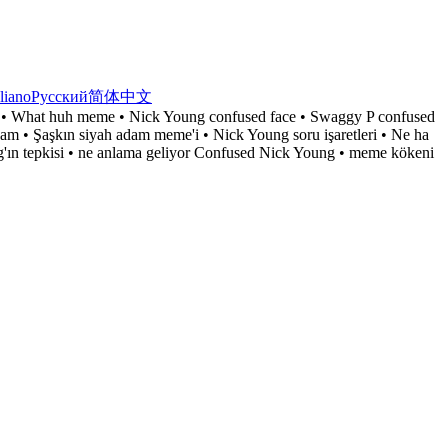
aliano
Русский
简体中文
 • What huh meme • Nick Young confused face • Swaggy P confused
m • Şaşkın siyah adam meme'i • Nick Young soru işaretleri • Ne ha
ng'ın tepkisi • ne anlama geliyor Confused Nick Young • meme kökeni