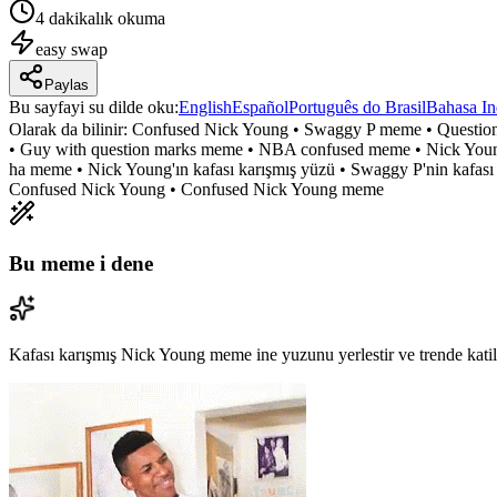
4 dakikalık okuma
easy
swap
Paylas
Bu sayfayi su dilde oku
:
English
Español
Português do Brasil
Bahasa In
Olarak da bilinir:
Confused Nick Young • Swaggy P meme • Question
• Guy with question marks meme • NBA confused meme • Nick Young r
ha meme • Nick Young'ın kafası karışmış yüzü • Swaggy P'nin kafası 
Confused Nick Young • Confused Nick Young meme
Bu meme i dene
Kafası karışmış Nick Young meme ine yuzunu yerlestir ve trende katil