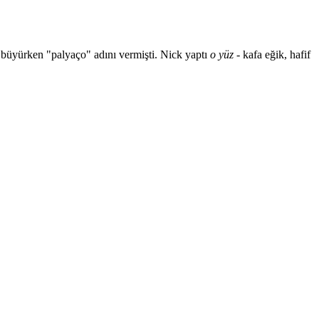
 büyürken "palyaço" adını vermişti. Nick yaptı
o yüz
- kafa eğik, hafif