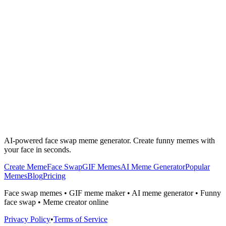
AI-powered face swap meme generator. Create funny memes with
your face in seconds.
Create Meme
Face Swap
GIF Memes
AI Meme Generator
Popular
Memes
Blog
Pricing
Face swap memes • GIF meme maker • AI meme generator • Funny
face swap • Meme creator online
Privacy Policy
•
Terms of Service