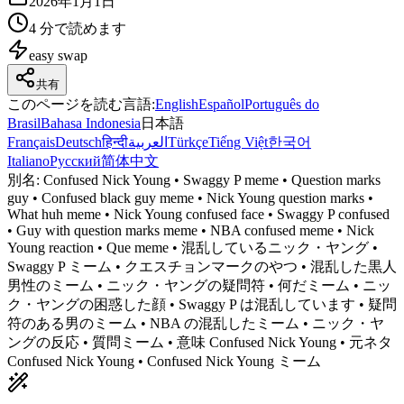
2026年1月1日
4 分で読めます
easy
swap
共有
このページを読む言語
:
English
Español
Português do
Brasil
Bahasa Indonesia
日本語
Français
Deutsch
हिन्दी
العربية
Türkçe
Tiếng Việt
한국어
Italiano
Русский
简体中文
別名:
Confused Nick Young • Swaggy P meme • Question marks
guy • Confused black guy meme • Nick Young question marks •
What huh meme • Nick Young confused face • Swaggy P confused
• Guy with question marks meme • NBA confused meme • Nick
Young reaction • Que meme • 混乱しているニック・ヤング •
Swaggy P ミーム • クエスチョンマークのやつ • 混乱した黒人
男性のミーム • ニック・ヤングの疑問符 • 何だミーム • ニッ
ク・ヤングの困惑した顔 • Swaggy P は混乱しています • 疑問
符のある男のミーム • NBA の混乱したミーム • ニック・ヤ
ングの反応 • 質問ミーム • 意味 Confused Nick Young • 元ネタ
Confused Nick Young • Confused Nick Young ミーム