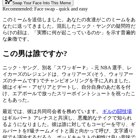
Swap Your Face Into This Meme
Recommended:
Face swap - quick and easy
このミームを送信しました。あなたの友達がこのミームをあ
なたに送ってきました。混乱したニック・ヤングの疑問符だ
らけの顔は、「実際に何が起こっているのか」を示す普遍的
な象徴です。
この男は誰ですか?
ニック・ヤング、別名「スワッギー P」 - 元 NBA 選手、レ
イカーズのレジェンドは、ウォリアーズ (そう、ウォリアー
ズのチームです) でチャンピオンリングを手に入れました。
彼はイギー・アゼリアとデートし、自分自身のあだ名を付
け、エアボールで放ったスリーポイントシュートを祝ったこ
ともあった。
最近では、彼は共同司会者を務めています。
ギルの闘技場
はギルバート アレナスと共演し、悪魔的なテイクで知られ
るようになりました。彼は誰に対してもコービーを守り、ギ
ルバートをF級チームメイトと面と向かって呼び、文字通り
何でも議論するだろう。ポッドキャストの相性は良い意味で