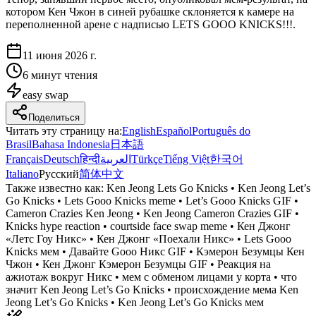
котором Кен Чжон в синей рубашке склоняется к камере на
переполненной арене с надписью LETS GOOO KNICKS!!!.
11 июня 2026 г.
6 минут чтения
easy
swap
Поделиться
Читать эту страницу на
:
English
Español
Português do
Brasil
Bahasa Indonesia
日本語
Français
Deutsch
हिन्दी
العربية
Türkçe
Tiếng Việt
한국어
Italiano
Русский
简体中文
Также известно как:
Ken Jeong Lets Go Knicks • Ken Jeong Let’s
Go Knicks • Lets Gooo Knicks meme • Let’s Gooo Knicks GIF •
Cameron Crazies Ken Jeong • Ken Jeong Cameron Crazies GIF •
Knicks hype reaction • courtside face swap meme • Кен Джонг
«Летс Гоу Никс» • Кен Джонг «Поехали Никс» • Lets Gooo
Knicks мем • Давайте Gooo Никс GIF • Кэмерон Безумцы Кен
Чжон • Кен Джонг Кэмерон Безумцы GIF • Реакция на
ажиотаж вокруг Никс • мем с обменом лицами у корта • что
значит Ken Jeong Let’s Go Knicks • происхождение мема Ken
Jeong Let’s Go Knicks • Ken Jeong Let’s Go Knicks мем