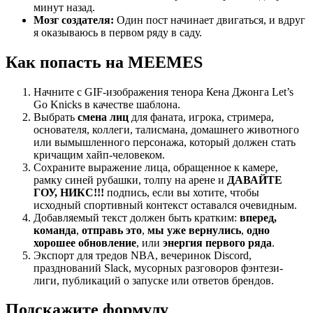
минут назад.
Мозг создателя:
Один пост начинает двигаться, и вдруг
я оказываюсь в первом ряду в саду.
Как попасть на MEEMES
Начните с GIF-изображения тенора Кена Джонга Let’s
Go Knicks в качестве шаблона.
Выбрать
смена лиц
для фаната, игрока, стримера,
основателя, коллеги, талисмана, домашнего животного
или вымышленного персонажа, который должен стать
кричащим хайп-человеком.
Сохраните выражение лица, обращенное к камере,
рамку синей рубашки, толпу на арене и
ДАВАЙТЕ
ГОУ, НИКС!!!
подпись, если вы хотите, чтобы
исходный спортивный контекст оставался очевидным.
Добавляемый текст должен быть кратким:
вперед,
команда
,
отправь это
,
мы уже вернулись
,
одно
хорошее обновление
, или
энергия первого ряда
.
Экспорт для тредов NBA, вечеринок Discord,
празднований Slack, мусорных разговоров фэнтези-
лиги, публикаций о запуске или ответов брендов.
Подскажите формулу