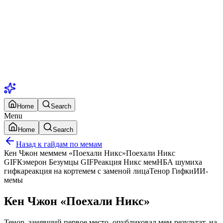
Home
Search
Menu
Home
Search
Назад к гайдам по мемам
Кен Чжон мем
мем «Поехали Никс»
Поехали Никс
GIF
Кэмерон Безумцы GIF
Реакция Никс мем
НБА шумиха
гифка
реакция на корте
мем с заменой лица
Тенор Гифки
ИИ-
мемы
Кен Чжон «Поехали Никс»
Тенор, занявший первое место, опубликовал мем-результат, на