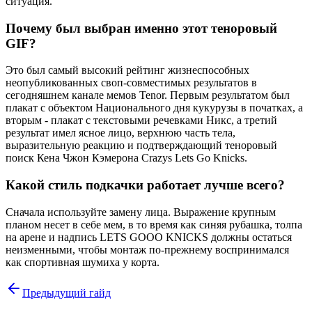
ситуация.
Почему был выбран именно этот теноровый
GIF?
Это был самый высокий рейтинг жизнеспособных
неопубликованных своп-совместимых результатов в
сегодняшнем канале мемов Tenor. Первым результатом был
плакат с объектом Национального дня кукурузы в початках, а
вторым - плакат с текстовыми речевками Никс, а третий
результат имел ясное лицо, верхнюю часть тела,
выразительную реакцию и подтверждающий теноровый
поиск Кена Чжон Кэмерона Crazys Lets Go Knicks.
Какой стиль подкачки работает лучше всего?
Сначала используйте замену лица. Выражение крупным
планом несет в себе мем, в то время как синяя рубашка, толпа
на арене и надпись LETS GOOO KNICKS должны остаться
неизменными, чтобы монтаж по-прежнему воспринимался
как спортивная шумиха у корта.
Предыдущий гайд