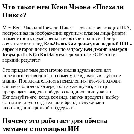
Что такое мем Кена Чжона «Поехали
Никс»?
Мем Кена Чжона «Поехали Никс» — это легкая реакция НБА,
построенная на изображении крупным планом лица фаната
знаменитости, шуме арены и короткой подписи. Тенор
сохраняет клип под
Кен-Чжон-Камерон-сумасшедший URL-
адрес
и второй поиск Tenor по запросу
Кен Джонг Кэмерон
Безумцы Lets Go Knicks мем
вернул тот же GIF, что и
верхний результат.
Это придает теме достаточно индивидуальности для
полезного руководства по обмену, не вдаваясь в глубокие
знания. Привлекательность немедленная: кто-то подходит
слишком близко к камере, толпа уже шумит, а титр
превращает каждую победу в скандирование у корта.
Используйте его, когда команда, запуск продукта, выбор
фантазии, друг, создатель или бренд заслуживают
неоправданно громкой поддержки.
Почему это работает для обмена
мемами с помощью ИИ