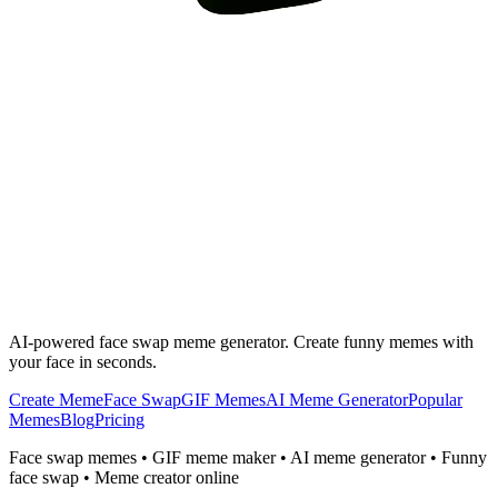
AI-powered face swap meme generator. Create funny memes with
your face in seconds.
Create Meme
Face Swap
GIF Memes
AI Meme Generator
Popular
Memes
Blog
Pricing
Face swap memes • GIF meme maker • AI meme generator • Funny
face swap • Meme creator online