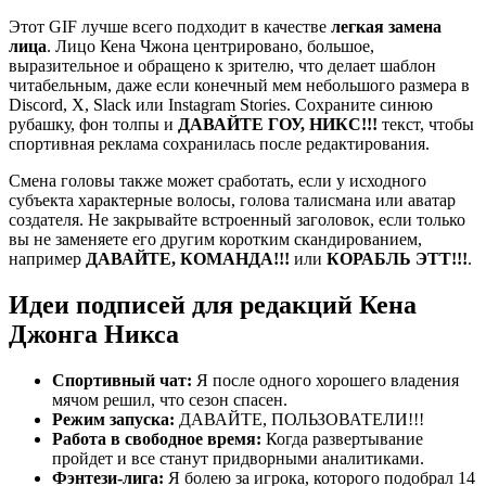
Этот GIF лучше всего подходит в качестве
легкая замена
лица
. Лицо Кена Чжона центрировано, большое,
выразительное и обращено к зрителю, что делает шаблон
читабельным, даже если конечный мем небольшого размера в
Discord, X, Slack или Instagram Stories. Сохраните синюю
рубашку, фон толпы и
ДАВАЙТЕ ГОУ, НИКС!!!
текст, чтобы
спортивная реклама сохранилась после редактирования.
Смена головы также может сработать, если у исходного
субъекта характерные волосы, голова талисмана или аватар
создателя. Не закрывайте встроенный заголовок, если только
вы не заменяете его другим коротким скандированием,
например
ДАВАЙТЕ, КОМАНДА!!!
или
КОРАБЛЬ ЭТТ!!!
.
Идеи подписей для редакций Кена
Джонга Никса
Спортивный чат:
Я после одного хорошего владения
мячом решил, что сезон спасен.
Режим запуска:
ДАВАЙТЕ, ПОЛЬЗОВАТЕЛИ!!!
Работа в свободное время:
Когда развертывание
пройдет и все станут придворными аналитиками.
Фэнтези-лига:
Я болею за игрока, которого подобрал 14