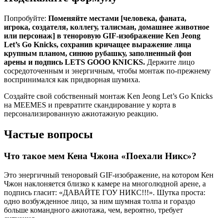
Попробуйте:
Поменяйте местами [человека, фаната,
игрока, создателя, коллегу, талисман, домашнее животное
или персонаж] в теноровую GIF-изображение Ken Jeong
Let’s Go Knicks, сохранив кричащее выражение лица
крупным планом, синюю рубашку, заполненный фон
арены и подпись LETS GOOO KNICKS.
Держите лицо
сосредоточенным и энергичным, чтобы монтаж по-прежнему
воспринимался как придворная шумиха.
Создайте свой собственный монтаж Ken Jeong Let’s Go Knicks
на MEEMES и превратите скандирование у корта в
персонализированную ажиотажную реакцию.
Частые вопросы
Что такое мем Кена Чжона «Поехали Никс»?
Это энергичный теноровый GIF-изображение, на котором Кен
Чжон наклоняется близко к камере на многолюдной арене, а
подпись гласит: «ДАВАЙТЕ ГОУ НИКС!!!». Шутка проста:
одно возбужденное лицо, за ним шумная толпа и гораздо
больше командного ажиотажа, чем, вероятно, требует