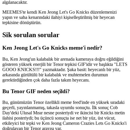
algılanacaktır.
MEEMES'te kendi Ken Jeong Let's Go Knicks düzenlemenizi
yapın ve saha kenarındaki ilahiyi kişiselleştirilmiş bir heyecan
tepkisine dönüştürün.
Sik sorulan sorular
Ken Jeong Let's Go Knicks meme'i nedir?
Bu, Ken Jeong'un kalabalık bir arenada kameraya doğru eğildiğini
gösteren yüksek enerjili bir Tenor tepkisi GIF'idir ve başlıkta "LETS
GOOO KNICKS!!!" yazmaktadır. Şaka basit: heyecanlı bir yüz,
arkasında gürültülü bir kalabalık ve muhtemelen durumun
gerektirdiğinden çok daha fazla takım heyecanı.
Bu Tenor GIF neden seçildi?
Bu, günümüzün Tenor özellikli meme feed'inde en yüksek sıradaki
geçerli, yayınlanmamış, takasla uyumlu sonuçtu. İlk sonuç Cob
Day'deki Ulusal Mısır nesne posteriydi ve ikincisi bir Knicks metin
ilahisi posteriydi; bu üçüncü sonuçta ise net bir yüz, üst vücut,
etkileyici bir tepki ve Ken Jeong Cameron Crazies Lets Go Knicks'i
doğrulayan bir Tenor arayışı var.