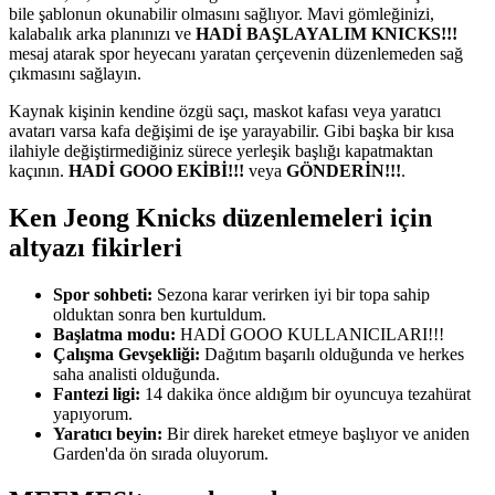
bile şablonun okunabilir olmasını sağlıyor. Mavi gömleğinizi,
kalabalık arka planınızı ve
HADİ BAŞLAYALIM KNICKS!!!
mesaj atarak spor heyecanı yaratan çerçevenin düzenlemeden sağ
çıkmasını sağlayın.
Kaynak kişinin kendine özgü saçı, maskot kafası veya yaratıcı
avatarı varsa kafa değişimi de işe yarayabilir. Gibi başka bir kısa
ilahiyle değiştirmediğiniz sürece yerleşik başlığı kapatmaktan
kaçının.
HADİ GOOO EKİBİ!!!
veya
GÖNDERİN!!!
.
Ken Jeong Knicks düzenlemeleri için
altyazı fikirleri
Spor sohbeti:
Sezona karar verirken iyi bir topa sahip
olduktan sonra ben kurtuldum.
Başlatma modu:
HADİ GOOO KULLANICILARI!!!
Çalışma Gevşekliği:
Dağıtım başarılı olduğunda ve herkes
saha analisti olduğunda.
Fantezi ligi:
14 dakika önce aldığım bir oyuncuya tezahürat
yapıyorum.
Yaratıcı beyin:
Bir direk hareket etmeye başlıyor ve aniden
Garden'da ön sırada oluyorum.