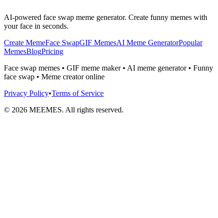
AI-powered face swap meme generator. Create funny memes with
your face in seconds.
Create Meme
Face Swap
GIF Memes
AI Meme Generator
Popular
Memes
Blog
Pricing
Face swap memes • GIF meme maker • AI meme generator • Funny
face swap • Meme creator online
Privacy Policy
•
Terms of Service
©
2026
MEEMES. All rights reserved.