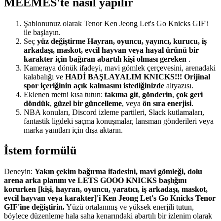
MEEMES'te nasıl yapılır
Şablonunuz olarak Tenor Ken Jeong Let's Go Knicks GIF'i
ile başlayın.
Seç
yüz değiştirme Hayran, oyuncu, yayıncı, kurucu, iş
arkadaşı, maskot, evcil hayvan veya hayal ürünü bir
karakter için bağıran abartılı kişi olması gereken
.
Kameraya dönük ifadeyi, mavi gömlek çerçevesini, arenadaki
kalabalığı ve
HADİ BAŞLAYALIM KNICKS!!! Orijinal
spor içeriğinin açık kalmasını istediğinizde
altyazısı.
Eklenen metni kısa tutun:
takıma git
,
gönderin
,
çok geri
döndük
,
güzel bir güncelleme
, veya
ön sıra enerjisi
.
NBA konuları, Discord izleme partileri, Slack kutlamaları,
fantastik ligdeki saçma konuşmalar, lansman gönderileri veya
marka yanıtları için dışa aktarın.
İstem formülü
Deneyin:
Yakın çekim bağırma ifadesini, mavi gömleği, dolu
arena arka planını ve LETS GOOO KNICKS başlığını
korurken [kişi, hayran, oyuncu, yaratıcı, iş arkadaşı, maskot,
evcil hayvan veya karakter]'i Ken Jeong Let's Go Knicks Tenor
GIF'ine değiştirin.
Yüzü ortalanmış ve yüksek enerjili tutun,
böylece düzenleme hala saha kenarındaki abartılı bir izlenim olarak