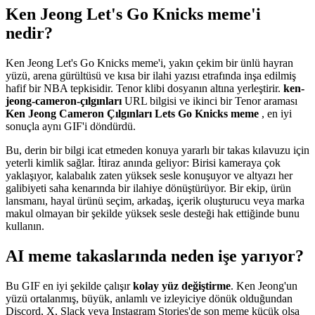
Ken Jeong Let's Go Knicks meme'i
nedir?
Ken Jeong Let's Go Knicks meme'i, yakın çekim bir ünlü hayran
yüzü, arena gürültüsü ve kısa bir ilahi yazısı etrafında inşa edilmiş
hafif bir NBA tepkisidir. Tenor klibi dosyanın altına yerleştirir.
ken-
jeong-cameron-çılgınları
URL bilgisi ve ikinci bir Tenor araması
Ken Jeong Cameron Çılgınları Lets Go Knicks meme
, en iyi
sonuçla aynı GIF'i döndürdü.
Bu, derin bir bilgi icat etmeden konuya yararlı bir takas kılavuzu için
yeterli kimlik sağlar. İtiraz anında geliyor: Birisi kameraya çok
yaklaşıyor, kalabalık zaten yüksek sesle konuşuyor ve altyazı her
galibiyeti saha kenarında bir ilahiye dönüştürüyor. Bir ekip, ürün
lansmanı, hayal ürünü seçim, arkadaş, içerik oluşturucu veya marka
makul olmayan bir şekilde yüksek sesle desteği hak ettiğinde bunu
kullanın.
AI meme takaslarında neden işe yarıyor?
Bu GIF en iyi şekilde çalışır
kolay yüz değiştirme
. Ken Jeong'un
yüzü ortalanmış, büyük, anlamlı ve izleyiciye dönük olduğundan
Discord, X, Slack veya Instagram Stories'de son meme küçük olsa