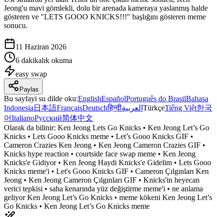
Jeong'u mavi gömlekli, dolu bir arenada kameraya yaslanmış halde
gösteren ve "LETS GOOO KNICKS!!!" başlığını gösteren meme
sonucu.
11 Haziran 2026
6 dakikalık okuma
easy
swap
Paylas
Bu sayfayi su dilde oku
:
English
Español
Português do Brasil
Bahasa
Indonesia
日本語
Français
Deutsch
हिन्दी
العربية
Türkçe
Tiếng Việt
한국
어
Italiano
Русский
简体中文
Olarak da bilinir:
Ken Jeong Lets Go Knicks • Ken Jeong Let’s Go
Knicks • Lets Gooo Knicks meme • Let’s Gooo Knicks GIF •
Cameron Crazies Ken Jeong • Ken Jeong Cameron Crazies GIF •
Knicks hype reaction • courtside face swap meme • Ken Jeong
Knicks'e Gidiyor • Ken Jeong Haydi Knicks'e Gidelim • Lets Gooo
Knicks meme'i • Let's Gooo Knicks GIF • Cameron Çılgınları Ken
Jeong • Ken Jeong Cameron Çılgınları GIF • Knicks'in heyecan
verici tepkisi • saha kenarında yüz değiştirme meme'i • ne anlama
geliyor Ken Jeong Let’s Go Knicks • meme kökeni Ken Jeong Let’s
Go Knicks • Ken Jeong Let’s Go Knicks meme