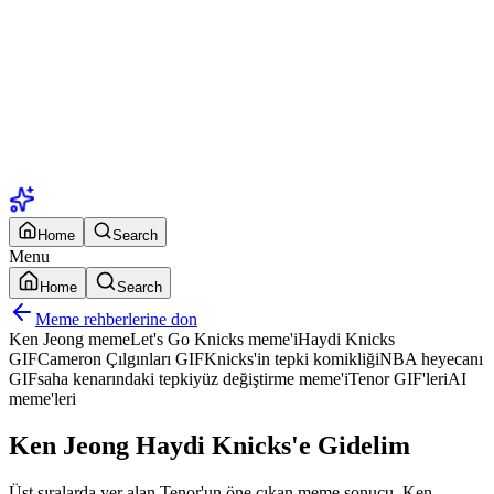
Home
Search
Menu
Home
Search
Meme rehberlerine don
Ken Jeong meme
Let's Go Knicks meme'i
Haydi Knicks
GIF
Cameron Çılgınları GIF
Knicks'in tepki komikliği
NBA heyecanı
GIF
saha kenarındaki tepki
yüz değiştirme meme'i
Tenor GIF'leri
AI
meme'leri
Ken Jeong Haydi Knicks'e Gidelim
Üst sıralarda yer alan Tenor'un öne çıkan meme sonucu, Ken