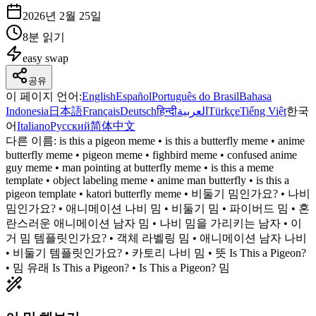
2026년 2월 25일
8분 읽기
easy
swap
공유
이 페이지 언어
:
English
Español
Português do Brasil
Bahasa
Indonesia
日本語
Français
Deutsch
हिन्दी
العربية
Türkçe
Tiếng Việt
한국
어
Italiano
Русский
简体中文
다른 이름:
is this a pigeon meme • is this a butterfly meme • anime
butterfly meme • pigeon meme • fighbird meme • confused anime
guy meme • man pointing at butterfly meme • is this a meme
template • object labeling meme • anime man butterfly • is this a
pigeon template • katori butterfly meme • 비둘기 밈인가요? • 나비
밈인가요? • 애니메이션 나비 밈 • 비둘기 밈 • 파이버드 밈 • 혼
란스러운 애니메이션 남자 밈 • 나비 밈을 가리키는 남자 • 이
거 밈 템플릿인가요? • 객체 라벨링 밈 • 애니메이션 남자 나비
• 비둘기 템플릿인가요? • 카토리 나비 밈 • 뜻 Is This a Pigeon?
• 밈 유래 Is This a Pigeon? • Is This a Pigeon? 밈