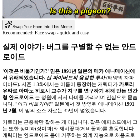
Swap Your Face Into This Meme
Recommended:
Face swap - quick and easy
실제 이야기: 버그를 구별할 수 없는 안드
로이드
'이것은 비둘기인가?' 밈은 1991년 일본의 메카 애니메이션에
서 유래되었습니다.
선 파이버드의 용감한 투사
(태양의 자파
이바드). 시즌 1 3화에서는 이름이 등장하는 캐릭터가
카토리
유타로 아마노 히로시 교수가 지구를 연구하기 위해 만든 인간
형 안드로이드
는 정원에 서서 나비를 가리키며 진심으로 묻습
니다.
"이거 비둘기야?"
일본에서 첫 방영된 애니메이션
1991
년 2월
, 이 밈의 소스 자료는 35년이 넘었습니다.
카토리는 곤충학만 잘하는 게 아닙니다. 같은 에피소드에서 그
는 또한 장미과(장미과)와 제비꽃과(제비꽃과)를 혼동합니다.
캐릭터는 안드로이드 몸에 거주하는 외계 지능으로 처음으로