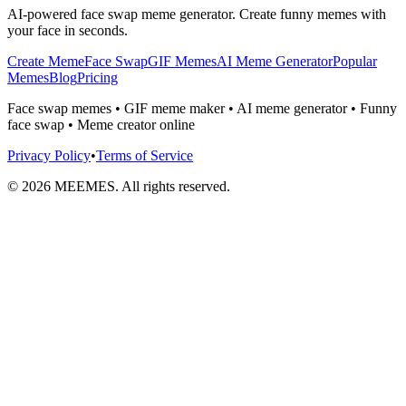
AI-powered face swap meme generator. Create funny memes with
your face in seconds.
Create Meme
Face Swap
GIF Memes
AI Meme Generator
Popular
Memes
Blog
Pricing
Face swap memes • GIF meme maker • AI meme generator • Funny
face swap • Meme creator online
Privacy Policy
•
Terms of Service
©
2026
MEEMES. All rights reserved.