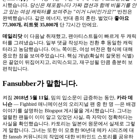
시했습니다.
당신은 체포됩니다 가짜 캡션과 함께 비둘기를 안
고 있는 여성 캐릭터를 보여주는
"이거 나비인가요?"
반전은
완벽했습니다. 같은 에너지, 반대 종의 혼란. 벌었다
좋아요
77,300개, 리트윗 35,800개
단 72시간 만에요.
데일리닷
이 다음날 취재했고, 팬아티스트들이 빠르게 두 캐릭
터를 그려냈습니다. 일부 댓글 작성자는 전환 후 동일한 캐릭
터라고 농담했습니다. 어느 쪽이든, 여성 버전은 형식에 대해
중요한 점을 보여주었습니다. 핵심 개념(확실히 잘못된 식별)
은 끝없이 뒤집어지고, 리믹스되고, 재구성될 만큼 충분히 보
편적입니다.
Fansubber가 말합니다.
켜짐
2018년 5월 11일
, 밈의 입소문이 급증하는 동안,
카라 데
니슨
— Fighbird 애니메이션의 오리지널 팬 중 한 명 —은 배경
이야기를 설명하는 Blogspot 게시물을 게시했습니다. 그녀는
열렬한 팬들이 이미 알고 있었던 사실, 즉 자막이 정확하다는
사실을 확인했습니다. 카토리는 일본어 원문에서 실제로 그렇
게 말합니다. 그녀는 또한 이 모호한 90년대 메카 시리즈에 대
한 fansub 커뮤니티의 작업에 대한 비하인드 스토리를 공유하