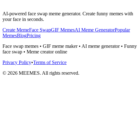
AI-powered face swap meme generator. Create funny memes with
your face in seconds.
Create Meme
Face Swap
GIF Memes
AI Meme Generator
Popular
Memes
Blog
Pricing
Face swap memes • GIF meme maker • AI meme generator • Funny
face swap • Meme creator online
Privacy Policy
•
Terms of Service
©
2026
MEEMES. All rights reserved.