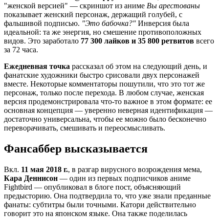
"женской версией" — скриншот из аниме
Вы арестованы
показывает женский персонаж, держащий голубей, с
фальшивой подписью.
"Это бабочка?"
Инверсия была
идеальной: та же энергия, но смешение противоположных
видов. Это заработало
77 300 лайков и 35 800 ретвитов
всего
за 72 часа.
Ежедневная точка
рассказал об этом на следующий день, и
фанатские художники быстро срисовали двух персонажей
вместе. Некоторые комментаторы пошутили, что это тот же
персонаж, только после перехода. В любом случае, женская
версия продемонстрировала что-то важное в этом формате: ее
основная концепция — уверенно неверная идентификация —
достаточно универсальна, чтобы ее можно было бесконечно
переворачивать, смешивать и переосмысливать.
Фансаббер высказывается
Вкл.
11 мая 2018 г.
, в разгар вирусного возрождения мема,
Кара Деннисон
— один из первых подписчиков аниме
Fightbird — опубликовал в блоге пост, объясняющий
предысторию. Она подтвердила то, что уже знали преданные
фанаты: субтитры были точными. Катори действительно
говорит это на японском языке. Она также поделилась