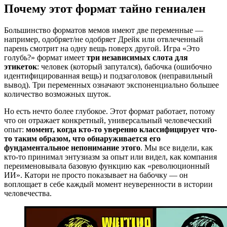
Почему этот формат тайно гениален
Большинство форматов мемов имеют две переменные —
например, одобряет/не одобряет Дрейк или отвлеченный
парень смотрит на одну вещь поверх другой. Игра «Это
голубь?» формат имеет
три независимых слота для
этикеток
: человек (который запутался), бабочка (ошибочно
идентифицированная вещь) и подзаголовок (неправильный
вывод). Три переменных означают экспоненциально большее
количество возможных шуток.
Но есть нечто более глубокое. Этот формат работает, потому
что он отражает конкретный, универсальный человеческий
опыт:
момент, когда кто-то уверенно классифицирует что-
то таким образом, что обнаруживается его
фундаментальное непонимание этого
. Мы все видели, как
кто-то принимал энтузиазм за опыт или видел, как компания
переименовывала базовую функцию как «революционный
ИИ». Катори не просто показывает на бабочку — он
воплощает в себе каждый момент неуверенности в истории
человечества.