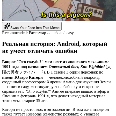
Swap Your Face Into This Meme
Recommended:
Face swap - quick and easy
Реальная история: Android, который
не умеет отличать ошибки
Вопрос "Это голубь?" мем взят из японского меха-аниме
1991 года под названием
Отважный боец Sun Fightbird
(太
陽の勇者ファイバード). В 1 сезоне 3 серии персонаж по
имени
Ютаро Катори
— человекоподобный андроид,
созданный профессором Хироши Амано для изучения Земли
— стоит в саду, жестикулирует на бабочку и искренне
спрашивает:
"Это голубь?"
Аниме впервые вышло в эфир в
Японии в
февраль 1991 г.
, что делает исходный материал
этого мема старше 35 лет.
Катори не просто плох в энтомологии. В том же эпизоде ​​он
также путает Rosaceae (семейство розовых) с Violaceae