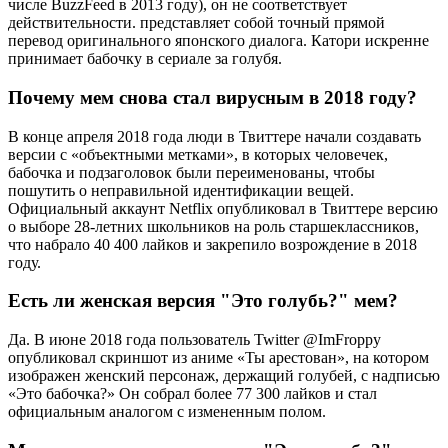
числе BuzzFeed в 2013 году), он не соответствует
действительности. представляет собой точный прямой
перевод оригинального японского диалога. Катори искренне
принимает бабочку в сериале за голубя.
Почему мем снова стал вирусным в 2018 году?
В конце апреля 2018 года люди в Твиттере начали создавать
версии с «объектными метками», в которых человечек,
бабочка и подзаголовок были переименованы, чтобы
пошутить о неправильной идентификации вещей.
Официальный аккаунт Netflix опубликовал в Твиттере версию
о выборе 28-летних школьников на роль старшеклассников,
что набрало 40 400 лайков и закрепило возрождение в 2018
году.
Есть ли женская версия "Это голубь?" мем?
Да. В июне 2018 года пользователь Twitter @ImFroppy
опубликовал скриншот из аниме «Ты арестован», на котором
изображен женский персонаж, держащий голубей, с надписью
«Это бабочка?» Он собрал более 77 300 лайков и стал
официальным аналогом с измененным полом.