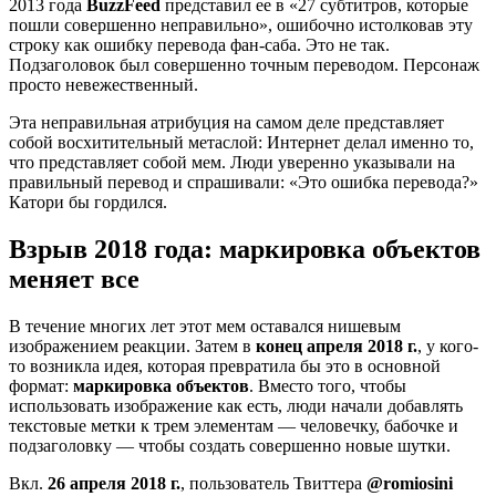
2013 года
BuzzFeed
представил ее в «27 субтитров, которые
пошли совершенно неправильно», ошибочно истолковав эту
строку как ошибку перевода фан-саба. Это не так.
Подзаголовок был совершенно точным переводом. Персонаж
просто невежественный.
Эта неправильная атрибуция на самом деле представляет
собой восхитительный метаслой: Интернет делал именно то,
что представляет собой мем. Люди уверенно указывали на
правильный перевод и спрашивали: «Это ошибка перевода?»
Катори бы гордился.
Взрыв 2018 года: маркировка объектов
меняет все
В течение многих лет этот мем оставался нишевым
изображением реакции. Затем в
конец апреля 2018 г.
, у кого-
то возникла идея, которая превратила бы это в основной
формат:
маркировка объектов
. Вместо того, чтобы
использовать изображение как есть, люди начали добавлять
текстовые метки к трем элементам — человечку, бабочке и
подзаголовку — чтобы создать совершенно новые шутки.
Вкл.
26 апреля 2018 г.
, пользователь Твиттера
@romiosini