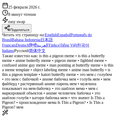
25 февраля 2026 г.
8 минут чтения
easy
swap
Поделиться
Читать эту страницу на
:
English
Español
Português do
Brasil
Bahasa Indonesia
日本語
Français
Deutsch
हिन्दी
العربية
Türkçe
Tiếng Việt
한국어
Italiano
Русский
简体中文
Также известно как:
is this a pigeon meme • is this a butterfly
meme • anime butterfly meme • pigeon meme • fighbird meme •
confused anime guy meme • man pointing at butterfly meme • is this
a meme template • object labeling meme • anime man butterfly • is
this a pigeon template • katori butterfly meme • это мем с голубем
• это мем с бабочкой • аниме бабочка мем • голубь мем • мем
файберд • растерянный аниме парень мем • мужчина
показывает на мем-бабочку • это шаблон мема • мем с
маркировкой объектов • аниме человечек бабочка • это
шаблон голубя • катори бабочка мем • что значит Is This a
Pigeon? • происхождение мема Is This a Pigeon? • Is This a
Pigeon? мем