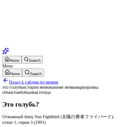
Home
Search
Menu
Home
Search
Назад к гайдам по мемам
это голубь
история мемов
аниме мемы
маркировка
объектов
бойцовая птица
Это голубь?
Отважный боец ​​Sun Fightbird (太陽の勇者ファイバード),
сезон 1, серия 3 (1991)